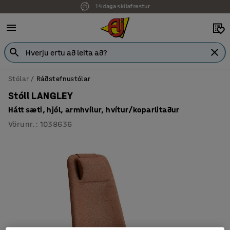
7 ára ábyrgð
Stólar
Ráðstefnustólar
Stóll LANGLEY
Hátt sæti, hjól, armhvílur, hvítur/koparlitaður
Vörunr.
:
1038636