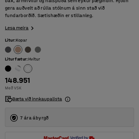
bak, armhvílur og hálspúða sem eykur þægindin. Hjólin
gera auðvelt að rúlla stólnum á sinn stað við
fundarborðið. Sætishæðin er stillanleg.
Lesa meira
Litur
:
Kopar
Litur fætur
:
Hvítur
148.951
Með VSK
Bæta við innkaupalista
7 ára ábyrgð