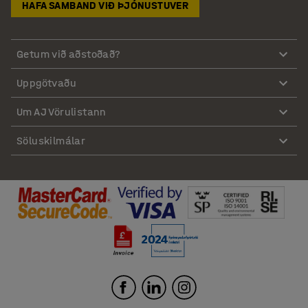
HAFA SAMBAND VIÐ ÞJÓNUSTUVER
Getum við aðstoðað?
Uppgötvaðu
Um AJ Vörulistann
Söluskilmálar