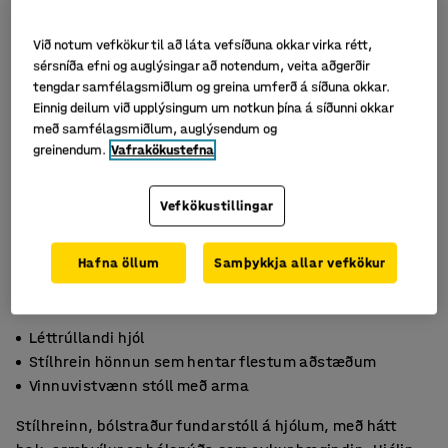
Við notum vefkökur til að láta vefsíðuna okkar virka rétt,
sérsníða efni og auglýsingar að notendum, veita aðgerðir
tengdar samfélagsmiðlum og greina umferð á síðuna okkar.
Einnig deilum við upplýsingum um notkun þína á síðunni okkar
með samfélagsmiðlum, auglýsendum og
greinendum.
Vafrakökustefna
Vefkökustillingar
Hafna öllum
Samþykkja allar vefkökur
Léttrúllandi hjól
Stílhrein hönnun sem hentar flestum aðstæðum
Vinnuvistvænn stóll með arma
Stílhreinn, bólstraður fundarstóll á hjólum, með hátt