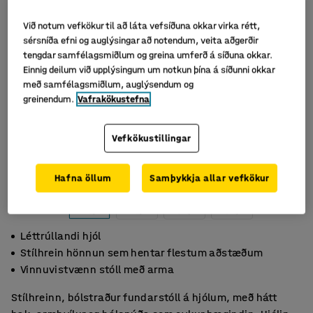
Við notum vefkökur til að láta vefsíðuna okkar virka rétt,
sérsníða efni og auglýsingar að notendum, veita aðgerðir
tengdar samfélagsmiðlum og greina umferð á síðuna okkar.
Einnig deilum við upplýsingum um notkun þína á síðunni okkar
með samfélagsmiðlum, auglýsendum og
greinendum.
Vafrakökustefna
Vefkökustillingar
Hafna öllum
Samþykkja allar vefkökur
Léttrúllandi hjól
Stílhrein hönnun sem hentar flestum aðstæðum
Vinnuvistvænn stóll með arma
Stílhreinn, bólstraður fundarstóll á hjólum, með hátt