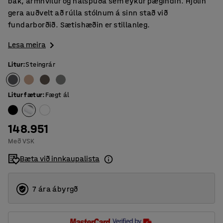
bak, armhvílur og hálspúða sem eykur þægindin. Hjólin
gera auðvelt að rúlla stólnum á sinn stað við
fundarborðið. Sætishæðin er stillanleg.
Lesa meira
Litur
:
Steingrár
Litur fætur
:
Fægt ál
148.951
Með VSK
Bæta við innkaupalista
7 ára ábyrgð