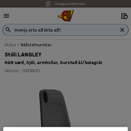
14 daga skilafrestur
Stólar
Ráðstefnustólar
Stóll LANGLEY
Hátt sæti, hjól, armhvílur, burstað ál/kolagrár
Vörunr.
:
1038621