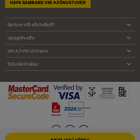
HAFA SAMBAND VIÐ ÞJÓNUSTUVER
Getum við aðstoðað?
Uppgötvaðu
Um AJ Vörulistann
Söluskilmálar