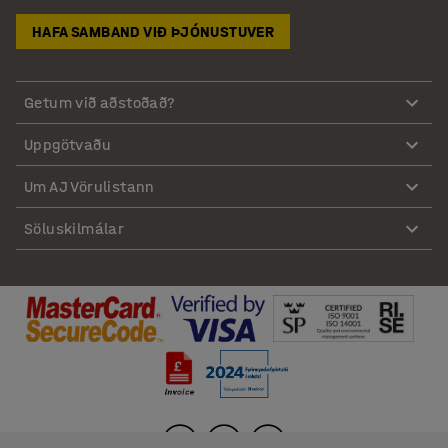
HAFA SAMBAND VIÐ ÞJÓNUSTUVER
Getum við aðstoðað?
Uppgötvaðu
Um AJ Vörulistann
Söluskilmálar