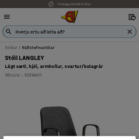
14 daga skilafrestur
7 ára ábyrgð
Stólar
Ráðstefnustólar
Stóll LANGLEY
Lágt sæti, hjól, armhvílur, svartur/kolagrár
Vörunr.
:
1038411