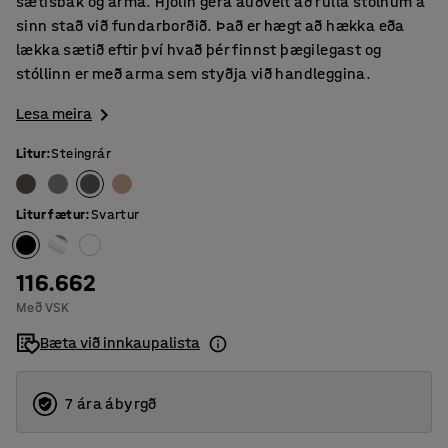
sætisbak og arma. Hjólin gera auðvelt að rúlla stólnum á
sinn stað við fundarborðið. Það er hægt að hækka eða
lækka sætið eftir því hvað þér finnst þægilegast og
stóllinn er með arma sem styðja við handleggina.
Lesa meira
Litur
:
Steingrár
Litur fætur
:
Svartur
116.662
Með VSK
Bæta við innkaupalista
7 ára ábyrgð