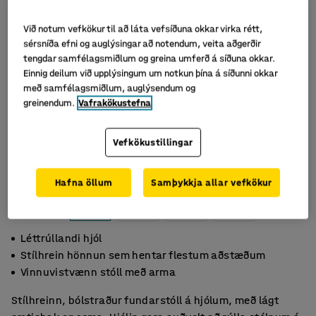
Við notum vefkökur til að láta vefsíðuna okkar virka rétt,
sérsníða efni og auglýsingar að notendum, veita aðgerðir
tengdar samfélagsmiðlum og greina umferð á síðuna okkar.
Einnig deilum við upplýsingum um notkun þína á síðunni okkar
með samfélagsmiðlum, auglýsendum og
greinendum.
Vafrakökustefna
Vefkökustillingar
Hafna öllum
Samþykkja allar vefkökur
Léttrúllandi hjól
Stílhrein hönnun sem hentar flestum aðstæðum
Vinnuvistvænn stóll með arma
Stílhreinn, bólstraður fundarstóll á hjólum, með lágt