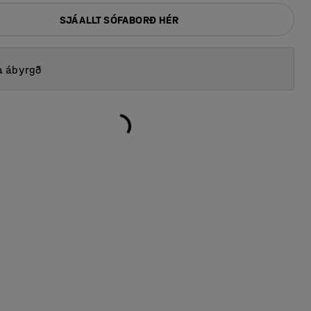
SJÁ ALLT SÓFABORÐ HÉR
a ábyrgð