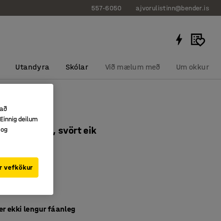
557-6050
ajvorulistinn@bender.is
Utandyra
Skólar
Við mælum með
Um okkur
 að
rð Swing
Einnig deilum
xh.520 mm, svört eik
 og
0617
í 4 litum
r vefkökur
0s hönnun
spón
er ekki lengur fáanleg