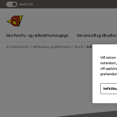
Með VSK
Skrifstofu- og ráðstefnuhúsgögn
Vöruhúsið og iðnaður
AJ Vörulistinn
Móttakan og Biðstofan
Borð
Sófaborð
Við notum 
notendum, 
við upplý
greinendu
Vefköku