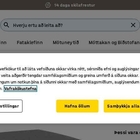
14 daga skilafrestur
inn
Fataklefinn
Mötuneytið
Móttakan og Biðstofan
vefkökur til að láta vefsíðuna okkar virka rétt, sérsníða efni og auglýsingar
Sófabo
veita aðgerðir tengdar samfélagsmiðlum og greina umferð á síðuna okkar. 
1100x600
singum um notkun þína á síðunni okkar með samfélagsmiðlum, auglýsendum
m.
Vafrakökustefna
Vörunr.
:
35
Fáanlegt 
stillingar
Hafna öllum
Samþykkja alla
50s og 6
Plata úr 
Þessi vara 