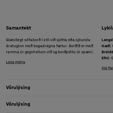
Samantekt
Lykil
Glæsilegt sófaborð í stíl við sjötta eða sjöunda
Lengd
áratuginn með bogadregna fætur. Borðið er með
Hæð
:
ramma úr gegnheilum við og borðplötu úr spæni.
Breid
Efni
:
Lesa meira
Sjá fle
Vörulýsing
Innréttaðu ganga, skrifstofur, biðstofur, anddyri og önnur
Vörulýsing
er í 1950/1960 stíl með bogadregna fætur og passar við fl
gegnheilum viði og endingargóða borðplötu úr spæni. Sófab