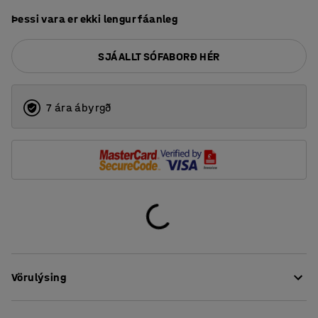
Þessi vara er ekki lengur fáanleg
SJÁ ALLT SÓFABORÐ HÉR
7 ára ábyrgð
Vörulýsing
Innréttaðu ganga, skrifstofur, biðstofur, anddyri og