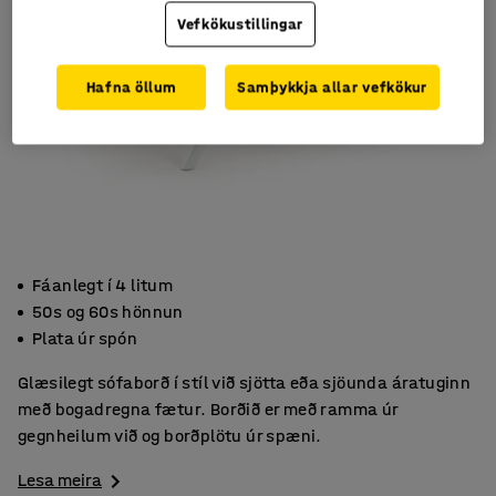
Vefkökustillingar
Hafna öllum
Samþykkja allar vefkökur
Fáanlegt í 4 litum
50s og 60s hönnun
Plata úr spón
Glæsilegt sófaborð í stíl við sjötta eða sjöunda áratuginn
með bogadregna fætur. Borðið er með ramma úr
gegnheilum við og borðplötu úr spæni.
Lesa meira