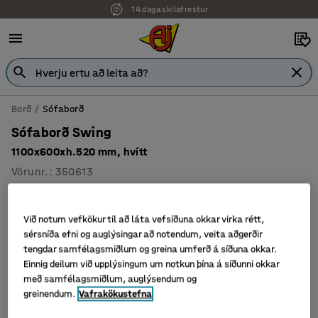
14 daga skilafrestur
Borð
Sófaborð
Sófaborð Swing
1100x600xh.520 mm, hvítt
Vörunr.
:
350613
Við notum vefkökur til að láta vefsíðuna okkar virka rétt,
sérsníða efni og auglýsingar að notendum, veita aðgerðir
tengdar samfélagsmiðlum og greina umferð á síðuna okkar.
Einnig deilum við upplýsingum um notkun þína á síðunni okkar
með samfélagsmiðlum, auglýsendum og
greinendum.
Vafrakökustefna