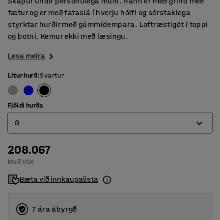
Skápur undir persónulega muni. Hann er með grind með
fætur og er með fataslá í hverju hólfi og sérstaklega
styrktar hurðir með gúmmídempara. Loftræstigöt í toppi
og botni. Kemur ekki með læsingu.
Lesa meira
Litur hurð
:
Svartur
Fjöldi hurða
8
208.067
4
Með VSK
6
Bæta við innkaupalista
8
7 ára ábyrgð