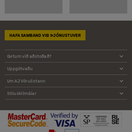
HAFA SAMBAND VIÐ ÞJÓNUSTUVER
Getum við aðstoðað?
Uppgötvaðu
Um AJ Vörulistann
Söluskilmálar