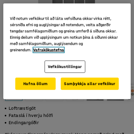
Við notum vefkökur til að láta vefsíðuna okkar virka rétt,
sérsníða efni og auglýsingar að notendum, veita aðgerðir
tengdar samfélagsmiðlum og greina umferð á síðuna okkar.
Einnig deilum við upplýsingum um notkun þína á síðunni okkar
með samfélagsmiðlum, auglýsendum og
greinendum.
Vafrakökustefna
Vefkökustillingar
Hafna öllum
Samþykkja allar vefkökur
Loftræstigöt
Fataslá í hverju hólfi
Endingargóðir