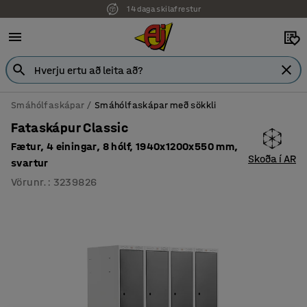
14 daga skilafrestur
Smáhólfaskápar
Smáhólfaskápar með sökkli
Fataskápur Classic
Fætur, 4 einingar, 8 hólf, 1940x1200x550 mm,
Skoða í AR
svartur
Vörunr.
:
3239826