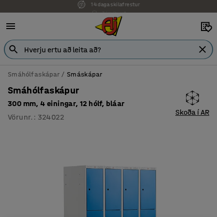
7 ára ábyrgð
Smáhólfaskápar
Smáskápar
Smáhólfaskápur
300 mm, 4 einingar, 12 hólf, bláar
Skoða í AR
Vörunr.
:
324022