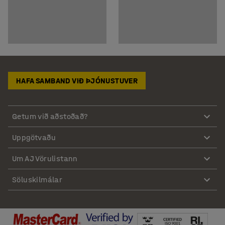
HAFA SAMBAND VIÐ ÞJÓNUSTUVER
Getum við aðstoðað?
Uppgötvaðu
Um AJ Vörulistann
Söluskilmálar