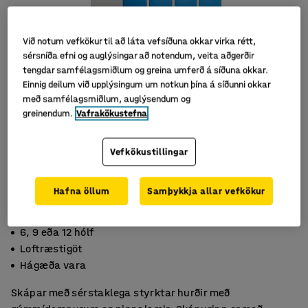
Við notum vefkökur til að láta vefsíðuna okkar virka rétt,
sérsníða efni og auglýsingar að notendum, veita aðgerðir
tengdar samfélagsmiðlum og greina umferð á síðuna okkar.
Einnig deilum við upplýsingum um notkun þína á síðunni okkar
með samfélagsmiðlum, auglýsendum og
greinendum.
Vafrakökustefna
Vefkökustillingar
Hafna öllum
Samþykkja allar vefkökur
6, 9 eða 12 hólf
Loftræstigöt
Hágæða vara
Skápar með sérstaklega styrktar hurðir með