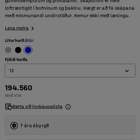
gúmmídempurum og pinnalamir. Skápurinn er með
loftræstigöt í botninum og þakinu. Hægt er að fá skápana
með mismunandi undirstöður. Kemur ekki með læsingu.
Lesa meira
Litur hurð
:
Blár
Fjöldi hurða
12
194.560
6
Með VSK
9
Bæta við innkaupalista
12
7 ára ábyrgð