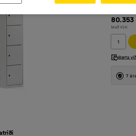
80.353
Með VSK
Bæta vi
7 ár
atriði