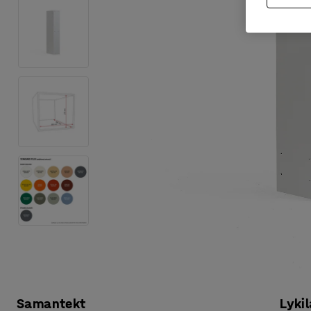
Samantekt
Lykil