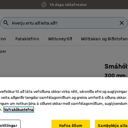
14 daga skilafrestur
inn
Fataklefinn
Mötuneytið
Móttakan og Biðstofan
par
Smáhól
300 mm, 1
Vörunr.
:
32
vefkökur til að láta vefsíðuna okkar virka rétt, sérsníða efni og auglýsingar
12, 18 eða
veita aðgerðir tengdar samfélagsmiðlum og greina umferð á síðuna okkar. 
Loftræsti
singum um notkun þína á síðunni okkar með samfélagsmiðlum, auglýsendum
Hágæða 
m.
Vafrakökustefna
Litur hurð
:
Lj
stillingar
Hafna öllum
Samþykkja alla