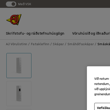
Með VSK
Skrifstofu- og ráðstefnuhúsgögn
Vöruhúsið og iðnaður
AJ Vörulistinn
Fataklefinn
Skápar
Smáhólfaskápar
Smáská
Við notum 
notendum, 
við upplý
greinendu
Vefköku