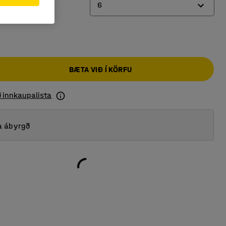
6
6
12
BÆTA VIÐ Í KÖRFU
18
24
ð innkaupalista
a ábyrgð