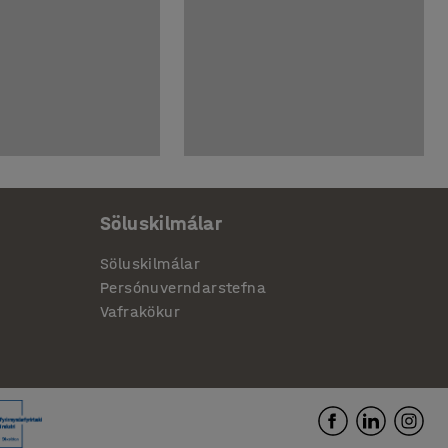
Söluskilmálar
Söluskilmálar
Persónuverndarstefna
Vafrakökur