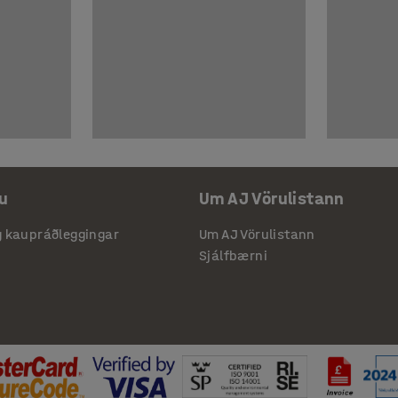
u
Um AJ Vörulistann
g kaupráðleggingar
Um AJ Vörulistann
Sjálfbærni