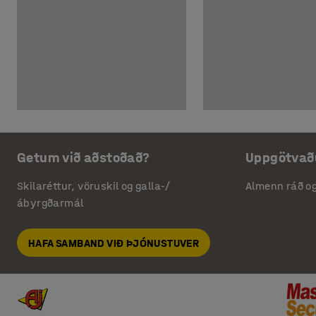
Getum við aðstoðað?
Uppgötvað
Skilaréttur, vöruskil og galla-/
Almenn ráð o
ábyrgðarmál
HAFA SAMBAND VIÐ ÞJÓNUSTUVER