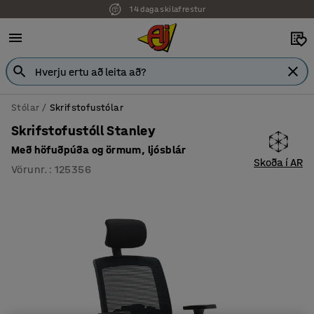
7 ára ábyrgð
Stólar
Skrifstofustólar
Skrifstofustóll Stanley
Með höfuðpúða og örmum, ljósblár
Skoða í AR
Vörunr.
:
125356