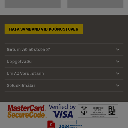
HAFA SAMBAND VIÐ ÞJÓNUSTUVER
Getum við aðstoðað?
Uppgötvaðu
Um AJ Vörulistann
Söluskilmálar