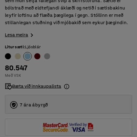
sem mun setja fallegan svip á skrifstofuna. Sætið er
bólstrað með eldtefjandi áklæði og netið í sætisbakinu
leyfir loftinu að flæða þægilega í gegn. Stóllinn er með
stillanlegan stuðning við mjóbakið sem eykur þægindin.
Lesa meira
Litur sæti
:
Ljósblár
80.547
Með VSK
Bæta við innkaupalista
7 ára ábyrgð