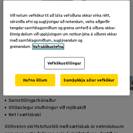
Við notum vefkökur til að láta vefsíðuna okkar virka rétt,
sérsníða efni og auglýsingar að notendum, veita aðgerðir
tengdar samfélagsmiðlum og greina umferð á síðuna okkar.
Einnig deilum við upplýsingum um notkun þína á síðunni okkar
með samfélagsmiðlum, auglýsendum og
greinendum.
Vafrakökustefna
Vefkökustillingar
Hafna öllum
Samþykkja allar vefkökur
Samstillingarbúnaður
Stillanlegur stuðningur við mjóbakið
Net í sætisbaki
Stílhreinn skrifstofustóll með sætisbak úr netmöskvum