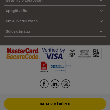
Getum við aðstoðað?
Uppgötvaðu
Um AJ Vörulistann
Söluskilmálar
BÆTA VIÐ Í KÖRFU