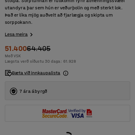
stólpa. Sorptunnan er fullkomin fyrir almenningssvæði
utandyra þar sem hún er veðurþolin og með sterkt lok.
Það er líka mjög auðvelt að fjarlægja og skipta um
sorppokann.
Lesa meira
51.400
64.405
Með VSK
Lægsta verð síðustu 30 daga:
61.928
Bæta við innkaupalista
7 ára ábyrgð