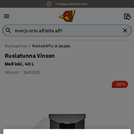
14 daga skilafrestur
Ruslagámar
Ruslakörfu úr pappa
Ruslatunna Vinson
Með loki, 40 L
Vörunr.
:
240205
-20%