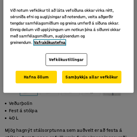
Við notum vefkökur til að láta vefsíðuna okkar virka rétt,
sérsníða efni og auglýsingar að notendum, veita aðgerðir
tengdar samfélagsmiðlum og greina umferð á síðuna okkar.
Einnig deilum við upplýsingum um notkun þína á síðunni okkar
með samfélagsmiðlum, auglýsendum og
greinendum.
Vafrakökustefna
Vefkökustillingar
Hafna öllum
Samþykkja allar vefkökur
Veðurþolin
Fest á stólpa
40 L
Mjög hagnýt stálsorptunna sem auðvelt er að festa á