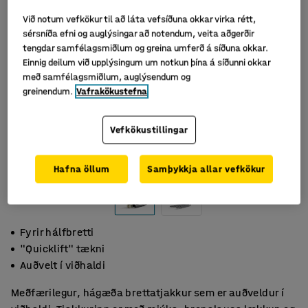
Við notum vefkökur til að láta vefsíðuna okkar virka rétt,
sérsníða efni og auglýsingar að notendum, veita aðgerðir
tengdar samfélagsmiðlum og greina umferð á síðuna okkar.
Einnig deilum við upplýsingum um notkun þína á síðunni okkar
með samfélagsmiðlum, auglýsendum og
greinendum.
Vafrakökustefna
Vefkökustillingar
Hafna öllum
Samþykkja allar vefkökur
Fyrir hálfbretti
"Quicklift" tækni
Auðvelt í viðhaldi
Meðfærilegur, hágæða brettatjakkur sem er auðveldur í