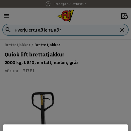
14 daga skilafrestur
Brettatjakkar
Brettatjakkar
Quick lift brettatjakkur
2000 kg, L 810, einfalt, nælon, grár
Vörunr.
:
31751