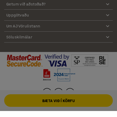
Getum við aðstoðað?
Uppgötvaðu
Um AJ Vörulistann
Söluskilmálar
BÆTA VIÐ Í KÖRFU