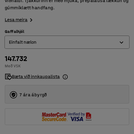
viðhaldi. Tjakkurinn er með mjúka, þrepalausa lækkun og
gúmmíklætt handfang.
Lesa meira
Gaffalhjól
Einfalt nælon
147.732
Einfalt nælon
Með VSK
Tvöföld nælon
Bæta við innkaupalista
7 ára ábyrgð