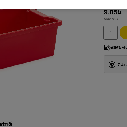
9.054
Með VSK
Bæta vi
7 ár
atriði