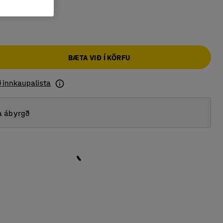
BÆTA VIÐ Í KÖRFU
ð innkaupalista
a ábyrgð