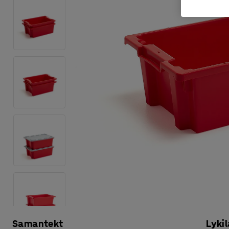
Samantekt
Lykil