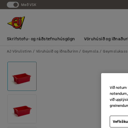
Með VSK
Skrifstofu- og ráðstefnuhúsgögn
Vöruhúsið og iðnaður
AJ Vörulistinn
Vöruhúsið og iðnaðurinn
Geymsla
Geymslukass
Við notum 
notendum, 
við upplý
greinendu
Vefköku