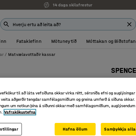
14 daga skilafrestur
inn
Fataklefinn
Mötuneytið
Móttakan og Biðstofan
ar
Matvælavottaðir kassar
SPENCE
Staflanl
Vörunr.
:
20
vefkökur til að láta vefsíðuna okkar virka rétt, sérsníða efni og auglýsingar
veita aðgerðir tengdar samfélagsmiðlum og greina umferð á síðuna okkar. 
Vottaðir 
singum um notkun þína á síðunni okkar með samfélagsmiðlum, auglýsendum
Staflanle
m.
Vafrakökustefna
Handfang 
Litur
:
Rauður
stillingar
Hafna öllum
Samþykkja alla