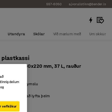
557-6050
ajvorulistinn@bender.is
Utandyra
Skólar
Við mælum með
Um okkur
 plastkassi
egur, 600x400x220 mm, 37 L, rauður
0634
 að
Einnig deilum
fyrir matvælageymslu
 og
gir
gerir auðveld að lyfta þeim
r vefkökur