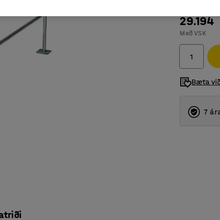
29.194
Með VSK
Bæta vi
7 ár
atriði