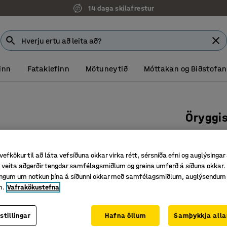
14 daga skilafrestur
inn
Fataklefinn
Mötuneytið
Móttakan og Biðstofan
Öryggi
Lengd: 2
Vörunr.
:
31
vefkökur til að láta vefsíðuna okkar virka rétt, sérsníða efni og auglýsingar
veita aðgerðir tengdar samfélagsmiðlum og greina umferð á síðuna okkar. 
Galvanís
singum um notkun þína á síðunni okkar með samfélagsmiðlum, auglýsendum
Öryggist
m.
Vafrakökustefna
Blandaðu
Litur
:
Galvan
stillingar
Hafna öllum
Samþykkja alla