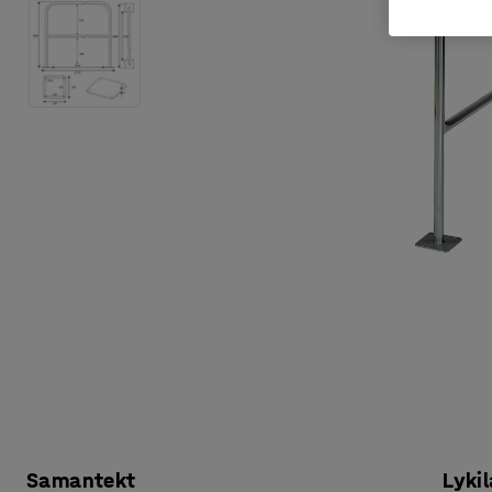
Samantekt
Lykil