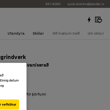
557-6050
ajvorulistinn@bender.is
Utandyra
Skólar
Við mælum með
Um okkur
sgrindverk
000 mm, galvaníserað
041
 að
Einnig deilum
eruð
 og
álmi
 þeim saman eftir þörfum!
iseraður
r vefkökur