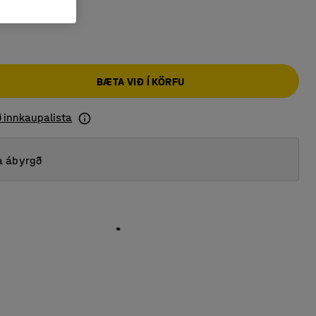
BÆTA VIÐ Í KÖRFU
ð innkaupalista
a ábyrgð