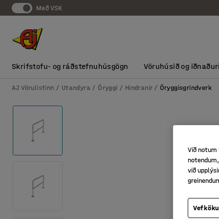
Með VSK
Skrifstofu- og ráðstefnuhúsgögn
Vöruhúsið og iðnaður
AJ Vörulistinn
Utandyra
Öryggi
Hindranir
Öryggisgrindverk
Við notum 
notendum, 
við upplý
greinendu
Vefköku