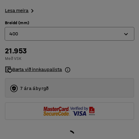
Lesa meira
Breidd (mm)
400
21.953
250
Með VSK
400
Bæta við innkaupalista
500
600
7 ára ábyrgð
700
800
900
1000