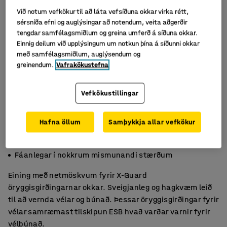
Við notum vefkökur til að láta vefsíðuna okkar virka rétt,
sérsníða efni og auglýsingar að notendum, veita aðgerðir
tengdar samfélagsmiðlum og greina umferð á síðuna okkar.
Einnig deilum við upplýsingum um notkun þína á síðunni okkar
með samfélagsmiðlum, auglýsendum og
greinendum.
Vafrakökustefna
Vefkökustillingar
Hafna öllum
Samþykkja allar vefkökur
Auðveldar í samsetningu
Sveigjanlegar öryggisgirðingar fyrir vélar
Fáanlegar í nokkrum mismunandi stærðum
Eining með netmöskvum fyrir X-Guard
öryggisgirðingarnar okkar. Sveigjanleg og hagkvæm leið
til að vernda vélar og búnað. Þessar öryggisgirðingar fyrir
vélar samræmast tilskipun ESB hvað varðar varnir fyrir
vélbúnað.