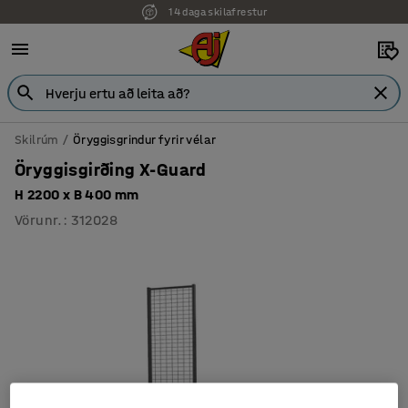
14 daga skilafrestur
Skilrúm
Öryggisgrindur fyrir vélar
Öryggisgirðing X-Guard
H 2200 x B 400 mm
Vörunr.
:
312028