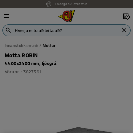
14 daga skilafrestur
7 ára ábyrgð
Innanstokksmunir
Mottur
Motta ROBIN
4400x2400 mm, ljósgrá
Vörunr.
:
3827361