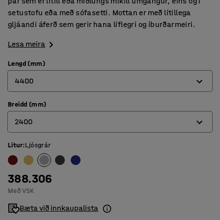
þar sem er lítill eða miðlungs mikill umgangur, eins og í
setustofu eða með sófasetti. Mottan er með lítillega
gljáandi áferð sem gerir hana líflegri og íburðarmeiri.
Lesa meira
Lengd (mm)
4400
Breidd (mm)
3000
2400
3600
4400
Litur
:
Ljósgrár
2000
2400
388.306
Með VSK
Bæta við innkaupalista