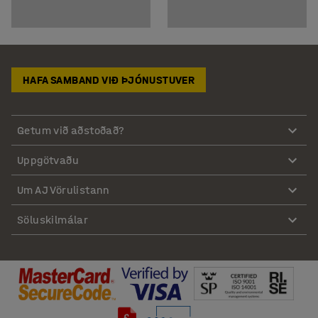
HAFA SAMBAND VIÐ ÞJÓNUSTUVER
Getum við aðstoðað?
Uppgötvaðu
Um AJ Vörulistann
Söluskilmálar