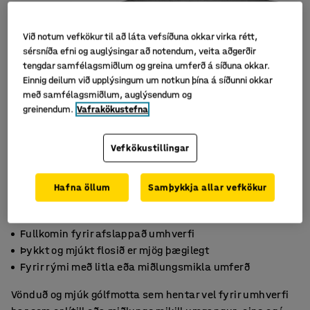
Við notum vefkökur til að láta vefsíðuna okkar virka rétt,
sérsníða efni og auglýsingar að notendum, veita aðgerðir
tengdar samfélagsmiðlum og greina umferð á síðuna okkar.
Einnig deilum við upplýsingum um notkun þína á síðunni okkar
með samfélagsmiðlum, auglýsendum og
greinendum.
Vafrakökustefna
Vefkökustillingar
Hafna öllum
Samþykkja allar vefkökur
Fullkomin fyrir afslappað umhverfi
Þykkt og mjúkt flosið er mjög þægilegt
Fyrir rými með litla eða miðlungsmikla umferð
Vönduð og mjúk gólfmotta sem hentar vel fyrir umhverfi