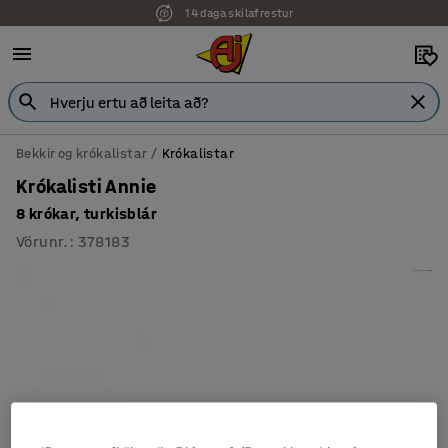
14 daga skilafrestur
Bekkir og krókalistar
Krókalistar
Krókalisti Annie
8 krókar, turkisblár
Vörunr.
:
378183