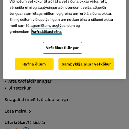
Við notum vefkökur til að láta vefsíðuna okkar virka rétt,
sérsníða efni og auglýsingar að notendum, veita aðgerðir
tengdar samfélagsmiðlum og greina umferð á síðuna okkar.
Einnig deilum við upplýsingum um notkun þína á síðunni okkar
með samfélagsmiðlum, auglýsendum og
greinendum.
Vafrakökustefna
Vefkökustillingar
Hafna öllum
Samþykkja allar vefkökur
Duftlakkaðir stálsnagar
Átta tvöfaldir snagar
Slitsterkur
Snagalisti með tvöfalda snaga.
Lesa meira
Litur krókar
:
Túrkísblár