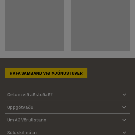
HAFA SAMBAND VIÐ ÞJÓNUSTUVER
Getum við aðstoðað?
Uppgötvaðu
Um AJ Vörulistann
Söluskilmálar