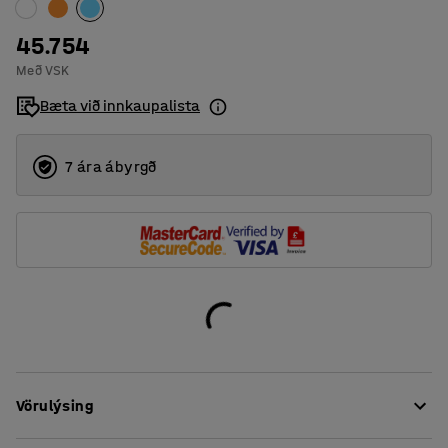
45.754
Með VSK
Bæta við innkaupalista
7 ára ábyrgð
Vörulýsing