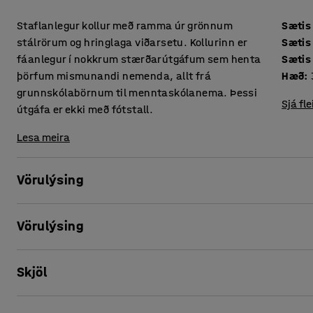
Staflanlegur kollur með ramma úr grönnum
Sætis
stálrörum og hringlaga viðarsetu. Kollurinn er
Sætis
fáanlegur í nokkrum stærðarútgáfum sem henta
Sætis
þörfum mismunandi nemenda, allt frá
Hæð
:
grunnskólabörnum til menntaskólanema. Þessi
Sjá fle
útgáfa er ekki með fótstall.
Lesa meira
Vörulýsing
Það er auðvelt fyrir grunnskólabörn að sitja á þessum koll
Vörulýsing
saman í hring. Þar sem kollurinn er staflanlegur er auðvelt
þegar þess er þörf.
Sætis hæð
:
380
mm
Skjöl
Sætis dýpt
:
340
mm
Kollurinn er með stöðugan ramma og setu sem gerð er úr auð
Sætis breidd
:
340
mm
á rammanum má nota sem handfang.
Hæð
:
380
mm
Prenta þessa blaðsíðu