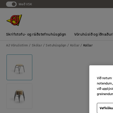
Með VSK
Skrifstofu- og ráðstefnuhúsgögn
Vöruhúsið og iðnaður
AJ Vörulistinn
Skólar
Setuhúsgögn
Kollar
Kollar
Við notum 
notendum, 
við upplý
greinendu
Vefköku