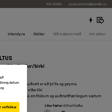
557-6050
ajvorulistinn@bender.is
Utandyra
Skólar
Við mælum með
Um okkur
ALTUS
 silfurlitaður/birki
31022
 að
Einnig deilum
gur kollur sem auðvelt er að þrífa og geyma
 og
i úr slitsterku viðarlíki
n þar sem þörf er á einföldum og auðmeðfærilegum sætum
Litur fætur
:
Silfurlitaður
r vefkökur