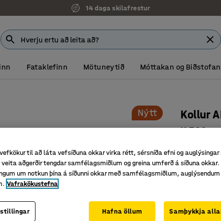
14 daga skilafrestur
inn
Fataklefinn
Mötuneytið
Móttakan og Biðstofan
Nýtt
Kollur 
H 380 mm,
Vörunr.
:
36
vefkökur til að láta vefsíðuna okkar virka rétt, sérsníða efni og auglýsingar
veita aðgerðir tengdar samfélagsmiðlum og greina umferð á síðuna okkar. 
Staflanle
singum um notkun þína á síðunni okkar með samfélagsmiðlum, auglýsendum
Traust sæt
m.
Vafrakökustefna
Tilvalin
Litur
:
Birki
stillingar
Hafna öllum
Samþykkja alla