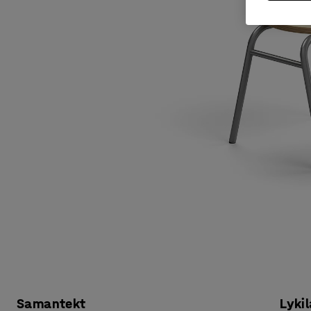
Samantekt
Lykil