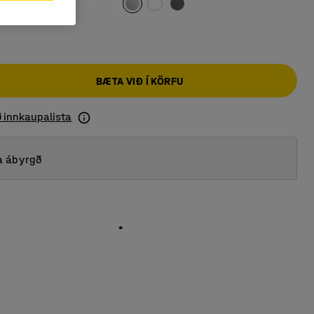
BÆTA VIÐ Í KÖRFU
ð innkaupalista
a ábyrgð