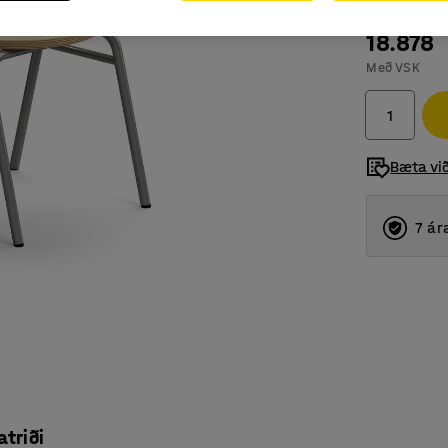
18.878
Með VSK
Bæta vi
7 ár
atriði