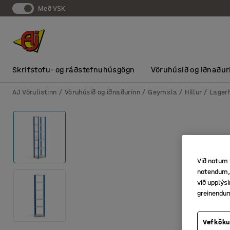
Með VSK
Skrifstofu- og ráðstefnuhúsgögn
Vöruhúsið og iðnaður
AJ Vörulistinn
Vöruhúsið og iðnaðurinn
Geymsla
Hillur
Lagerh
Við notum 
notendum, 
við upplý
greinendu
Vefköku