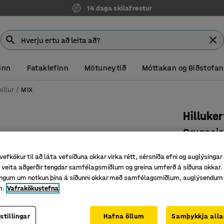
14 daga skilafrestur
inn
Fataklefinn
Mötuneytið
Móttakan og Biðstofan
illur
MIX
Hilluker
Grunnein
Vörunr.
:
27
vefkökur til að láta vefsíðuna okkar virka rétt, sérsníða efni og auglýsingar
veita aðgerðir tengdar samfélagsmiðlum og greina umferð á síðuna okkar. 
Mikið úrv
singum um notkun þína á síðunni okkar með samfélagsmiðlum, auglýsendum
Rispuþoli
m.
Vafrakökustefna
Færanlega
Dýpt (mm)
stillingar
Hafna öllum
Samþykkja alla