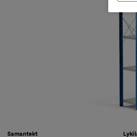
Samantekt
Lykil