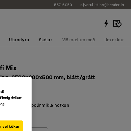
557-6050
ajvorulistinn@bender.is
Utandyra
Skólar
Við mælum með
Um okkur
fi Mix
ing, 2500x600x500 mm, blátt/grátt
266
 að
Einnig deilum
al fylgihluta
 og
ð yfirborð sem þolir mikla notkun
r hillur
r vefkökur