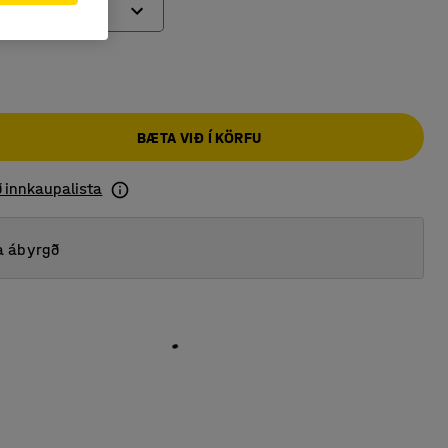
BÆTA VIÐ Í KÖRFU
ð innkaupalista
a ábyrgð