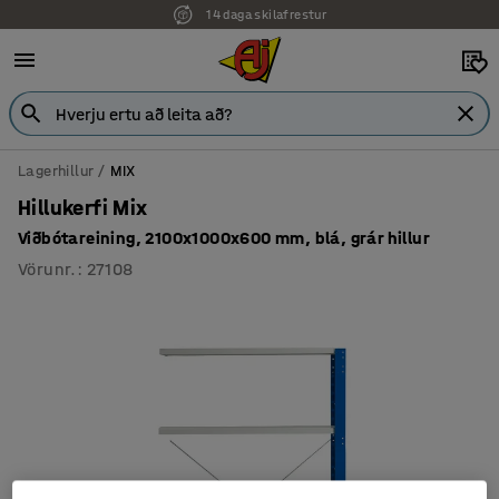
14 daga skilafrestur
Lagerhillur
MIX
Hillukerfi Mix
Viðbótareining, 2100x1000x600 mm, blá, grár hillur
Vörunr.
:
27108