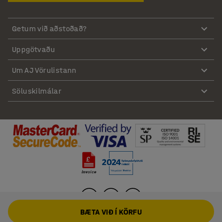
Getum við aðstoðað?
Uppgötvaðu
Um AJ Vörulistann
Söluskilmálar
BÆTA VIÐ Í KÖRFU