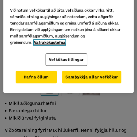
Við notum vefkökur til að láta vefsíðuna okkar virka rétt,
sérsníða efni og auglýsingar að notendum, veita aðgerðir
tengdar samfélagsmiðlum og greina umferð á síðuna okkar.
Einnig deilum við upplýsingum um notkun þína á síðunni okkar
með samfélagsmiðlum, auglýsendum og
greinendum.
Vafrakökustefna
Vefkökustillingar
Hafna öllum
Samþykkja allar vefkökur
Mikil aðlögunarhæfni
Færanlegar hillur
Mikið úrval fylgihluta
Viðbótareining fyrir MIX hillukerfi. Henni fylgja hillur og