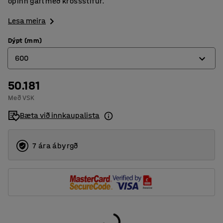
opinn gafl með krossstífur.
Lesa meira
Dýpt (mm)
600
50.181
300
Með VSK
400
Bæta við innkaupalista
500
600
7 ára ábyrgð