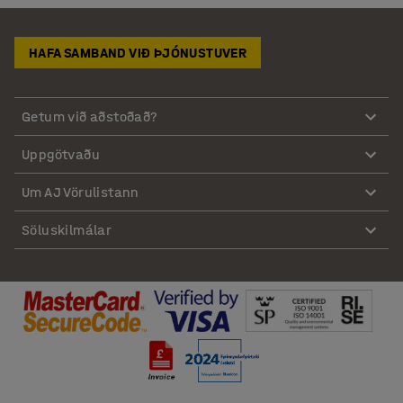
HAFA SAMBAND VIÐ ÞJÓNUSTUVER
Getum við aðstoðað?
Uppgötvaðu
Um AJ Vörulistann
Söluskilmálar