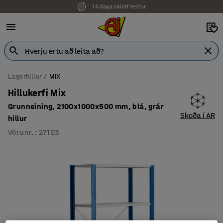
14 daga skilafrestur
7 ára ábyrgð
Lagerhillur
MIX
Hillukerfi Mix
Grunneining, 2100x1000x500 mm, blá, grár
Skoða í AR
hillur
Vörunr.
:
27103