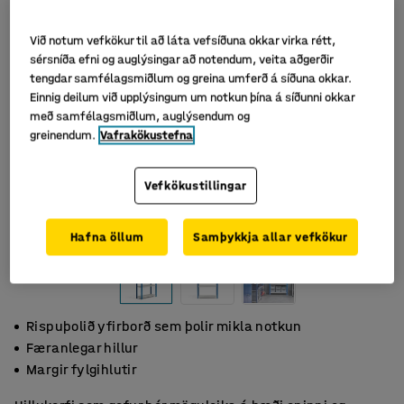
Við notum vefkökur til að láta vefsíðuna okkar virka rétt,
sérsníða efni og auglýsingar að notendum, veita aðgerðir
tengdar samfélagsmiðlum og greina umferð á síðuna okkar.
Einnig deilum við upplýsingum um notkun þína á síðunni okkar
með samfélagsmiðlum, auglýsendum og
greinendum.
Vafrakökustefna
Vefkökustillingar
Hafna öllum
Samþykkja allar vefkökur
Rispuþolið yfirborð sem þolir mikla notkun
Færanlegar hillur
Margir fylgihlutir