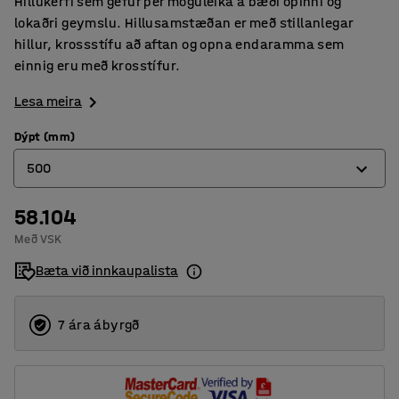
Hillukerfi sem gefur þér möguleika á bæði opinni og
lokaðri geymslu. Hillusamstæðan er með stillanlegar
hillur, krossstífu að aftan og opna endaramma sem
einnig eru með krosstífur.
Lesa meira
Dýpt (mm)
500
58.104
300
Með VSK
400
Bæta við innkaupalista
500
600
7 ára ábyrgð