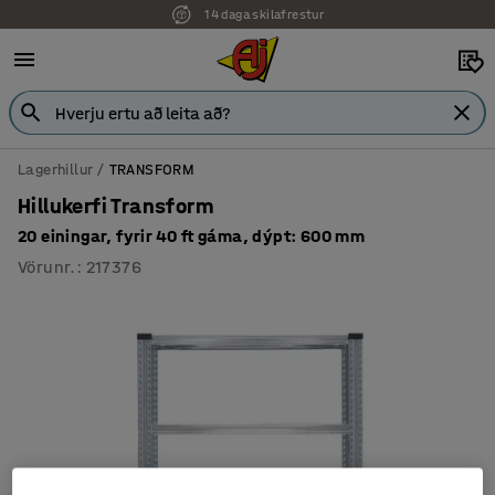
14 daga skilafrestur
Lagerhillur
TRANSFORM
Hillukerfi Transform
20 einingar, fyrir 40 ft gáma, dýpt: 600 mm
Vörunr.
:
217376