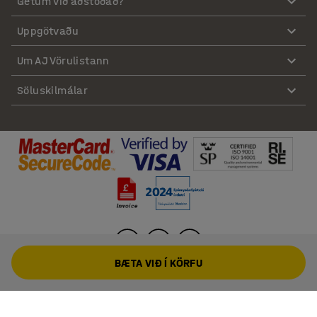
Getum við aðstoðað?
Uppgötvaðu
Um AJ Vörulistann
Söluskilmálar
BÆTA VIÐ Í KÖRFU