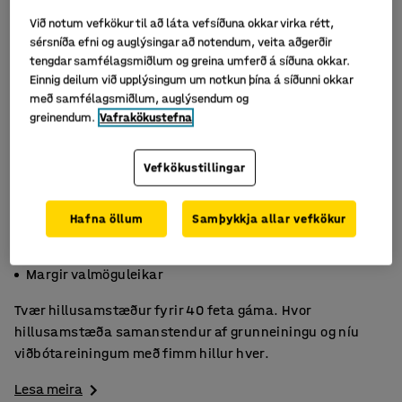
Við notum vefkökur til að láta vefsíðuna okkar virka rétt,
sérsníða efni og auglýsingar að notendum, veita aðgerðir
tengdar samfélagsmiðlum og greina umferð á síðuna okkar.
Einnig deilum við upplýsingum um notkun þína á síðunni okkar
með samfélagsmiðlum, auglýsendum og
greinendum.
Vafrakökustefna
Vefkökustillingar
Hafna öllum
Samþykkja allar vefkökur
Þarf ekki skrúfur
Færanlegar hillur
Margir valmöguleikar
Tvær hillusamstæður fyrir 40 feta gáma. Hvor
hillusamstæða samanstendur af grunneiningu og níu
viðbótareiningum með fimm hillur hver.
Lesa meira