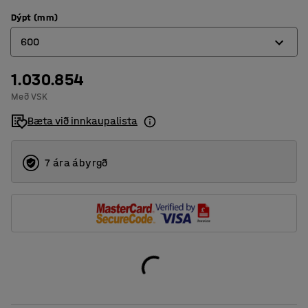
Dýpt (mm)
600
1.030.854
400
Með VSK
500
Bæta við innkaupalista
600
7 ára ábyrgð