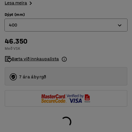
Lesa meira
Dýpt (mm)
400
46.350
400
Með VSK
500
Bæta við innkaupalista
600
7 ára ábyrgð