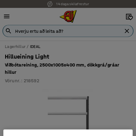
14 daga skilafrestur
Lagerhillur
IDEAL
Hillueining Light
Viðbótareining, 2500x1005x400 mm, dökkgrá/gráar
hillur
Vörunr.
:
218592