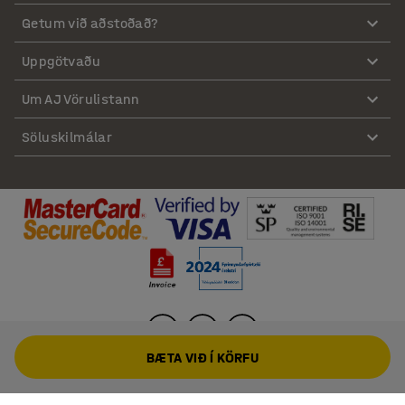
Getum við aðstoðað?
Uppgötvaðu
Um AJ Vörulistann
Söluskilmálar
BÆTA VIÐ Í KÖRFU