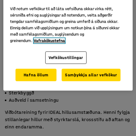
Við notum vefkökur til að láta vefsíðuna okkar virka rétt,
sérsníða efni og auglýsingar að notendum, veita aðgerðir
tengdar samfélagsmiðlum og greina umferð á síðuna okkar.
Einnig deilum við upplýsingum um notkun þína á síðunni okkar
með samfélagsmiðlum, auglýsendum og
greinendum.
Vafrakökustefna
Vefkökustillingar
Hafna öllum
Samþykkja allar vefkökur
Stillanlegar hillur
Sterkbyggð
Auðveld í samsetningu
Viðbótareining fyrir IDEAL hillusamstæðuna. Henni fylgja
stillanlegar hillur með styrktarslá, krossstífu að aftan og
einn endaramma.