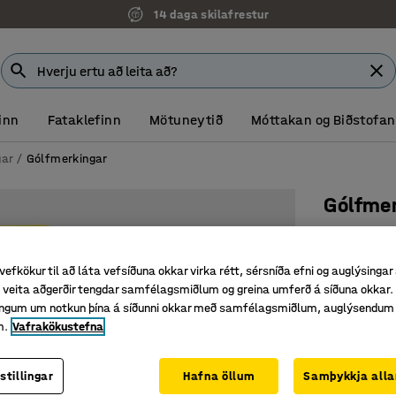
14 daga skilafrestur
inn
Fataklefinn
Mötuneytið
Móttakan og Biðstofan
gar
Gólfmerkingar
Gólfme
X-laga
Vörunr.
:
23
vefkökur til að láta vefsíðuna okkar virka rétt, sérsníða efni og auglýsingar
veita aðgerðir tengdar samfélagsmiðlum og greina umferð á síðuna okkar. 
Áberandi 
singum um notkun þína á síðunni okkar með samfélagsmiðlum, auglýsendum
Fljótlega
m.
Vafrakökustefna
Plasthúða
Lögun
stillingar
Hafna öllum
Samþykkja alla