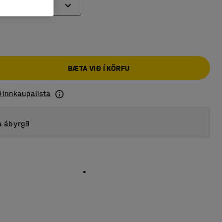
a
ga
BÆTA VIÐ Í KÖRFU
ga
julaga
ð innkaupalista
a ábyrgð
ga