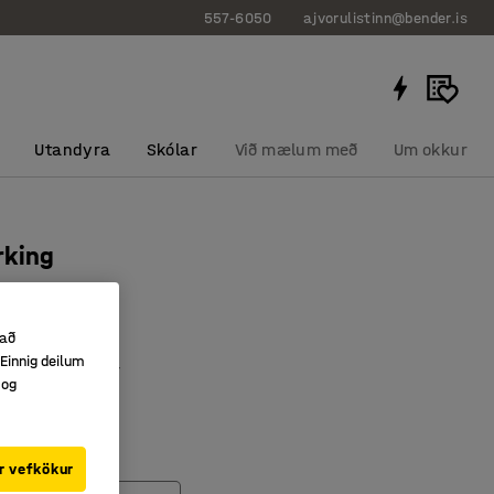
557-6050
ajvorulistinn@bender.is
Utandyra
Skólar
Við mælum með
Um okkur
rking
0512
 að
Einnig deilum
skærgulur litur
 og
r merkingar
ður vínýll
r vefkökur