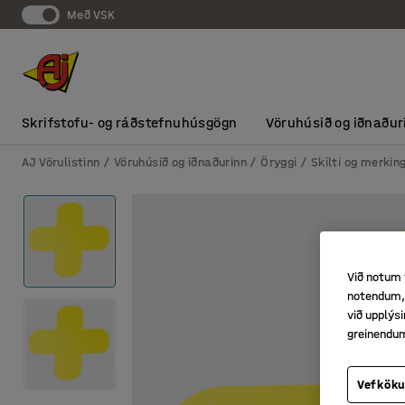
Með VSK
Skrifstofu- og ráðstefnuhúsgögn
Vöruhúsið og iðnaður
AJ Vörulistinn
Vöruhúsið og iðnaðurinn
Öryggi
Skilti og merkin
Við notum 
notendum, 
við upplý
greinendu
Vefköku