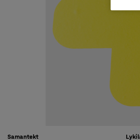
Samantekt
Lykil