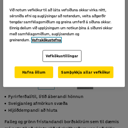
Við notum vefkökur til að láta vefsíðuna okkar virka rétt,
sérsníða efni og auglýsingar að notendum, veita aðgerðir
tengdar samfélagsmiðlum og greina umferð á síðuna okkar.
Einnig deilum við upplýsingum um notkun þína á síðunni okkar
með samfélagsmiðlum, auglýsendum og
greinendum.
Vafrakökustefna
Vefkökustillingar
Hafna öllum
Samþykkja allar vefkökur
Fyrirferðalítil, lítið áberandi hönnun
Sveigjanleg afmörkun svæða
Hljóðdempandi að hluta
Falleg og grönn frístandandi borðskilrúm sem til dæmis