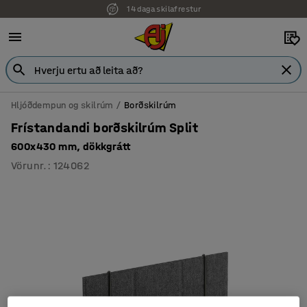
14 daga skilafrestur
Hljóðdempun og skilrúm
Borðskilrúm
Frístandandi borðskilrúm Split
600x430 mm, dökkgrátt
Vörunr.
:
124062