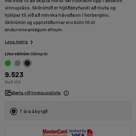
má nota til að skipta röð af skrifborðum upp í aðskilin
vinnupláss. Skilrúmið er hljóðdeyfandi að hluta og
hjálpar til við að minnka hávaðann í herberginu.
Skilrúmin og uppistöðurnar eru búin til úr
endurvinnanlegum efnum.
Lesa meira
Litur skilrúm
:
Dökkgrár
9.523
Með VSK
Bæta við innkaupalista
7 ára ábyrgð