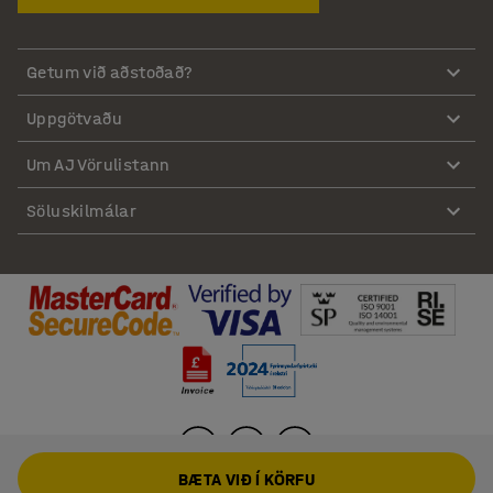
Getum við aðstoðað?
Uppgötvaðu
Um AJ Vörulistann
Söluskilmálar
BÆTA VIÐ Í KÖRFU