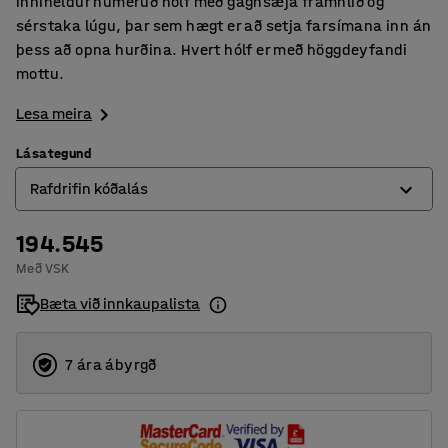
inniheldur númeruð hólf með gagnsæja framhlið og
sérstaka lúgu, þar sem hægt er að setja farsímana inn án
þess að opna hurðina. Hvert hólf er með höggdeyfandi
mottu.
Lesa meira
Lásategund
Rafdrifin kóðalás
194.545
Lykillæsing
Með VSK
Rafdrifin kóðalás
Bæta við innkaupalista
7 ára ábyrgð