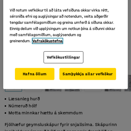
Við notum vefkökur til að láta vefsíðuna okkar virka rétt,
sérsníða efni og auglýsingar að notendum, veita aðgerðir
tengdar samfélagsmiðlum og greina umferð á síðuna okkar.
Einnig deilum við upplýsingum um notkun þína á síðunni okkar
með samfélagsmiðlum, auglýsendum og
greinendum.
Vafrakökustefna
Vefkökustillingar
Hafna öllum
Samþykkja allar vefkökur
Læsanleg hurð
Númeruð hólf
Motta minnkar hættu á skemmdum
Fjölhæfur geymsluskápur fyrir snjallsíma. Skápurinn