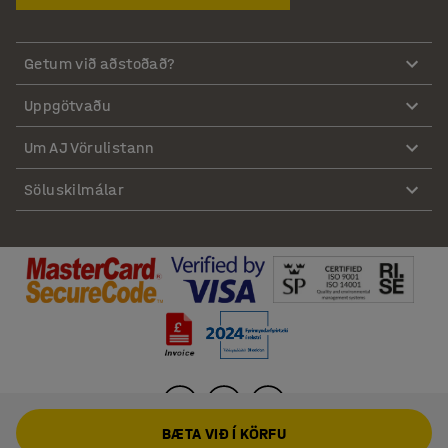
Getum við aðstoðað?
Uppgötvaðu
Um AJ Vörulistann
Söluskilmálar
BÆTA VIÐ Í KÖRFU