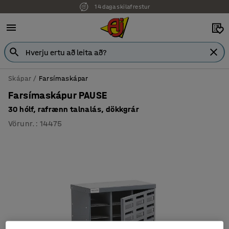
14 daga skilafrestur
Skápar
Farsímaskápar
Farsímaskápur PAUSE
30 hólf, rafrænn talnalás, dökkgrár
Vörunr.
:
14475