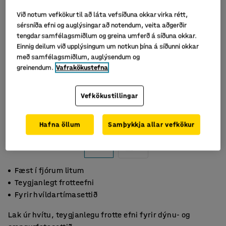
Við notum vefkökur til að láta vefsíðuna okkar virka rétt,
sérsníða efni og auglýsingar að notendum, veita aðgerðir
tengdar samfélagsmiðlum og greina umferð á síðuna okkar.
Einnig deilum við upplýsingum um notkun þína á síðunni okkar
með samfélagsmiðlum, auglýsendum og
greinendum.
Vafrakökustefna
Vefkökustillingar
Hafna öllum
Samþykkja allar vefkökur
Fæst í fjórum litum
Teygjanlegt frotteefni
Fyrir hvíldartímasettið
Lak úr hvítu, teygjanlegu frotte efni fyrir dýnu- og