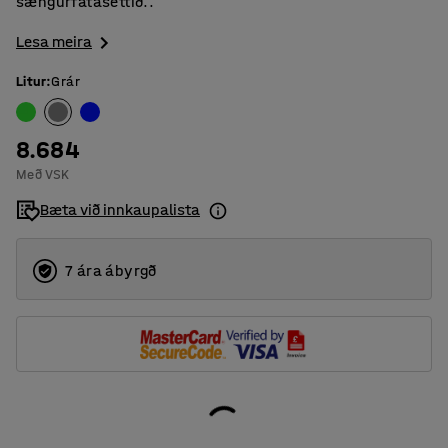
sængurfatasettið..
Lesa meira
Litur
:
Grár
8.684
Með VSK
Bæta við innkaupalista
7 ára ábyrgð