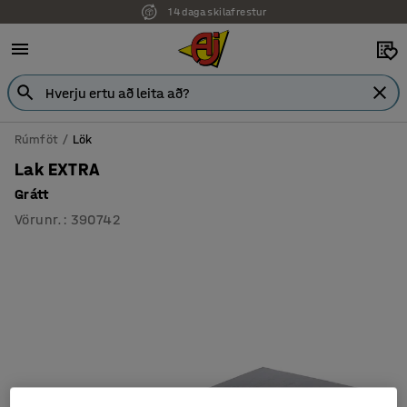
14 daga skilafrestur
Rúmföt
Lök
Lak EXTRA
Grátt
Vörunr.
:
390742