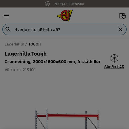
14 daga skilafrestur
Lagerhillur
TOUGH
Lagerhilla Tough
Grunneining, 2000x1800x600 mm, 4 stálhillur
Skoða í AR
Vörunr.
:
213101