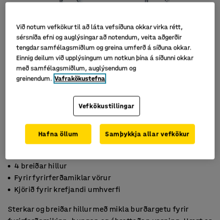
Við notum vefkökur til að láta vefsíðuna okkar virka rétt,
sérsníða efni og auglýsingar að notendum, veita aðgerðir
tengdar samfélagsmiðlum og greina umferð á síðuna okkar.
Einnig deilum við upplýsingum um notkun þína á síðunni okkar
með samfélagsmiðlum, auglýsendum og
greinendum.
Vafrakökustefna
Vefkökustillingar
Hafna öllum
Samþykkja allar vefkökur
4 breiðar hillur
Fyrir fyrirferðamiklar vörur
Kjörið fyrir krefjandi umhverfi
Sterkar og breiðar hillur með mikla burðargetu fyrir