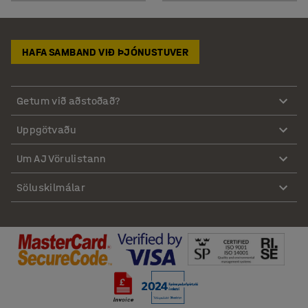
HAFA SAMBAND VIÐ ÞJÓNUSTUVER
Getum við aðstoðað?
Uppgötvaðu
Um AJ Vörulistann
Söluskilmálar