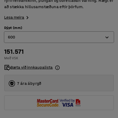
fyrirferðamikinn, þungan og óbrettaðan varning. Hægt er
að stækka hillusamstæðuna eftir þörfum.
Lesa meira
Dýpt (mm)
600
151.571
600
Með VSK
1000
Bæta við innkaupalista
7 ára ábyrgð