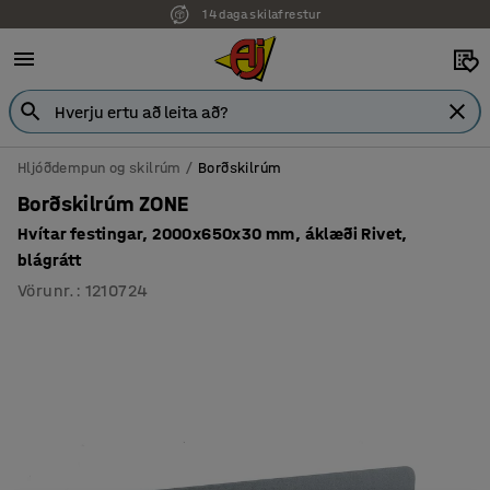
14 daga skilafrestur
7 ára ábyrgð
Hljóðdempun og skilrúm
Borðskilrúm
Borðskilrúm ZONE
Hvítar festingar, 2000x650x30 mm, áklæði Rivet,
blágrátt
Vörunr.
:
1210724