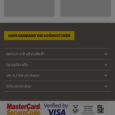
HAFA SAMBAND VIÐ ÞJÓNUSTUVER
Getum við aðstoðað?
Uppgötvaðu
Um AJ Vörulistann
Söluskilmálar