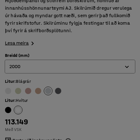
Hljóðdempandi og stílhrein borðskilrúm, hönnuð af
innanhússhönnunarteymi AJ. Skilrúmið dregur verulega
úr hávaða og myndar gott næði, sem gerir það fullkomið
fyrir skrifstofur. Skilrúminu fylgja festingar til að koma
því fyrir á skrifborðsplötunni.
Lesa meira
Breidd (mm)
2000
Litur
:
Blágrár
600
800
Litur
:
Hvítur
1000
1200
113.149
Með VSK
1400