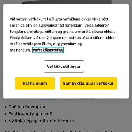
Við notum vefkökur til að láta vefsíðuna okkar virka rétt,
sérsníða efni og auglýsingar að notendum, veita aðgerðir
tengdar samfélagsmiðlum og greina umferð á síðuna okkar.
Einnig deilum við upplýsingum um notkun þína á síðunni okkar
með samfélagsmiðlum, auglýsendum og
greinendum.
Vafrakökustefna
Vefkökustillingar
Hafna öllum
Samþykkja allar vefkökur
Góð hljóðdempun
Festingar fylgja með
Nýtískuleg og stílhrein hönnun