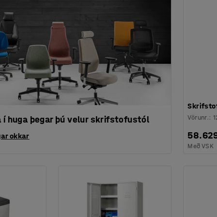
Skrifsto
Vörunr.
:
1
 í huga þegar þú velur skrifstofustól
58.62
gar okkar
Með VSK