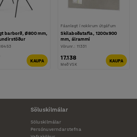
Fáanlegt í nokkrum útgáfum
egt barborð, Ø800 mm,
Skilaboðatafla, 1200x900
undirstöður
mm, álrammi
16453
Vörunr.
:
11331
7
17.138
KAUPA
KAUPA
Með VSK
Söluskilmálar
Söluskilmálar
Persónuverndarstefna
Vafrakökur