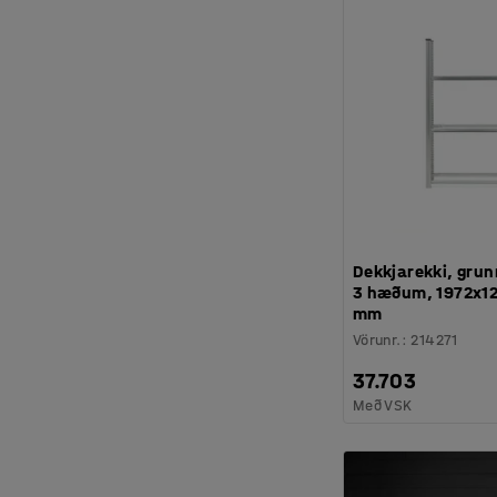
Dekkjarekki, gru
3 hæðum, 1972x1
mm
Vörunr.
:
214271
37.703
Með VSK