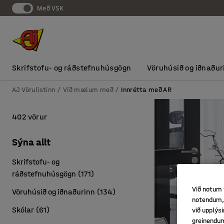
Með VSK
Skrifstofu- og ráðstefnuhúsgögn
Vöruhúsið og iðnaður
AJ Vörulistinn
Við mælum með
Innrétta með AR
402 vörur
Sýna allt
Skrifstofu- og
ráðstefnuhúsgögn
(
171
)
Við notum 
Vöruhúsið og iðnaðurinn
(
134
)
notendum, 
Skólar
(
61
)
við upplý
greinendu