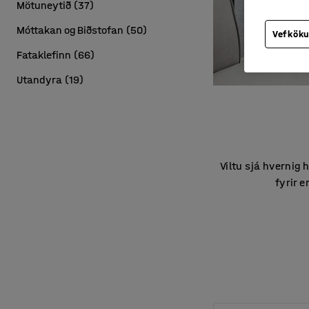
Mötuneytið
(
37
)
Móttakan og Biðstofan
(
50
)
Vefköku
Fataklefinn
(
66
)
Utandyra
(
19
)
Viltu sjá hvernig
fyrir 