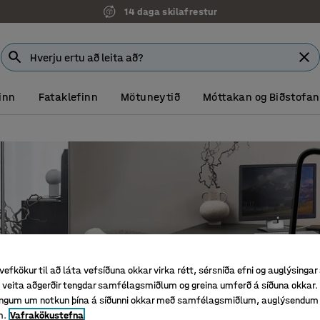
14 daga skilafrestur
inn
Fataklefinn
Mötuneytið
Móttakan og Biðstofan
vefkökur til að láta vefsíðuna okkar virka rétt, sérsníða efni og auglýsingar
veita aðgerðir tengdar samfélagsmiðlum og greina umferð á síðuna okkar. 
singum um notkun þína á síðunni okkar með samfélagsmiðlum, auglýsendum
m.
Vafrakökustefna