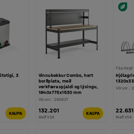
Fáanlegt
tstigi, 3
Vinnubekkur Combo, hert
Hjólagrin
borðplata, með
1320x3
verkfæraspjaldi og lýsingu,
Vörunr.
:
2
1840x775x1530 mm
Vörunr.
:
280827
132.201
22.631
KAUPA
KAUPA
Með VSK
Með VSK