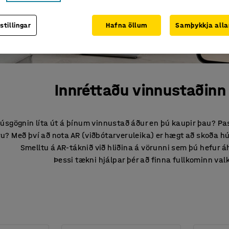
stillingar
Hafna öllum
Samþykkja alla
Innréttaðu vinnustaðinn
 húsgögnin líta út á þínum vinnustað áður en þú kaupir þau? Pas
eru? Með því að nota AR (viðbótarveruleika) er hægt að skoð
Smelltu á AR-táknið við hliðina á vörunni sem þú hefur 
Þessi tækni hjálpar þér að finna fullkominn val