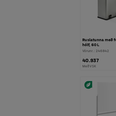
Ruslatunna með fó
hólf, 60 L
Vörunr.
:
246842
40.937
Með VSK