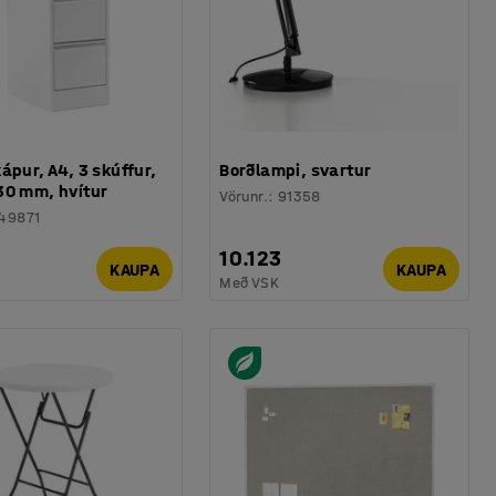
ápur, A4, 3 skúffur,
Borðlampi, svartur
30 mm, hvítur
Vörunr.
:
91358
49871
10.123
KAUPA
KAUPA
Með VSK