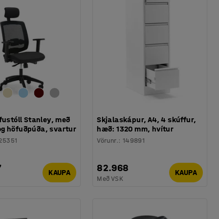
fustóll Stanley, með
Skjalaskápur, A4, 4 skúffur,
g höfuðpúða, svartur
hæð: 1320 mm, hvítur
25351
Vörunr.
:
149891
7
82.968
KAUPA
KAUPA
Með VSK