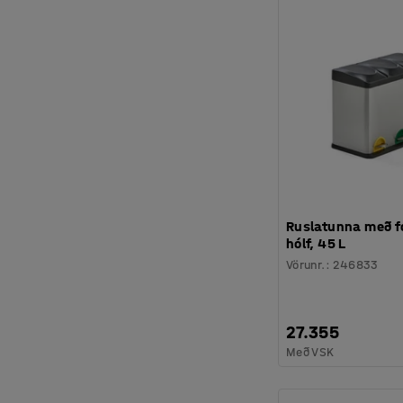
Ruslatunna með fó
hólf, 45 L
Vörunr.
:
246833
27.355
Með VSK