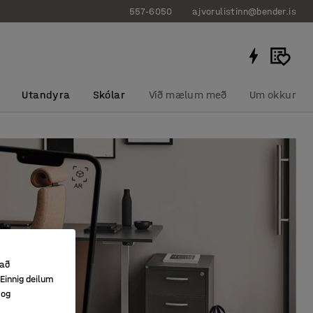
557-6050
ajvorulistinn@bender.is
Utandyra
Skólar
Við mælum með
Um okkur
 að
Einnig deilum
 og