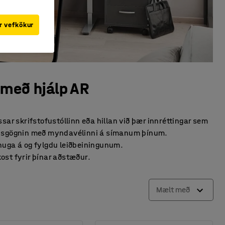
r vefkökur
 með hjálp AR
sar skrifstofustóllinn eða hillan við þær innréttingar sem
a húsgögnin með myndavélinni á símanum þínum.
áhuga á og fylgdu leiðbeiningunum.
kost fyrir þínar aðstæður.
Mælt með