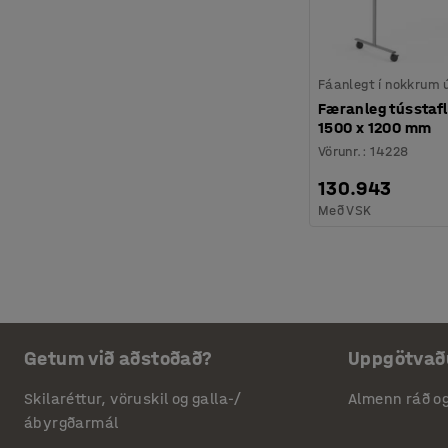
Fáanlegt í nokkrum
Færanleg tússtafla
1500 x 1200 mm
Vörunr.
:
14228
130.943
Með VSK
Getum við aðstoðað?
Uppgötvað
Skilaréttur, vöruskil og galla-/
Almenn ráð o
ábyrgðarmál