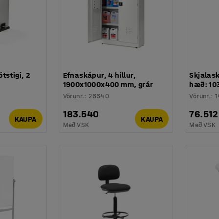
tstigi, 2
Efnaskápur, 4 hillur,
Skjalask
1900x1000x400 mm, grár
hæð: 10
Vörunr.
:
26640
Vörunr.
:
1
183.540
76.512
KAUPA
KAUPA
Með VSK
Með VSK