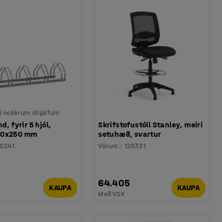
 í nokkrum útgáfum
d, fyrir 5 hjól,
Skrifstofustóll Stanley, meiri
30x250 mm
setuhæð, svartur
0241
Vörunr.
:
125331
64.405
KAUPA
KAUPA
Með VSK