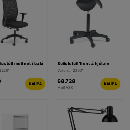
fustóll með net í baki
Söðulstóll Trent á hjólum
22261
Vörunr.
:
23531
9
68.728
KAUPA
KAUPA
Með VSK