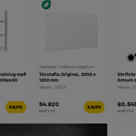
Fáanlegt í nokkrum útgáfum
nneining með
Tússtafla Original, 2000 x
Skrifsto
200x400
1200 mm
örmum o
Vörunr.
:
11333
Vörunr.
:
1
54.820
80.54
KAUPA
KAUPA
Með VSK
Með VSK