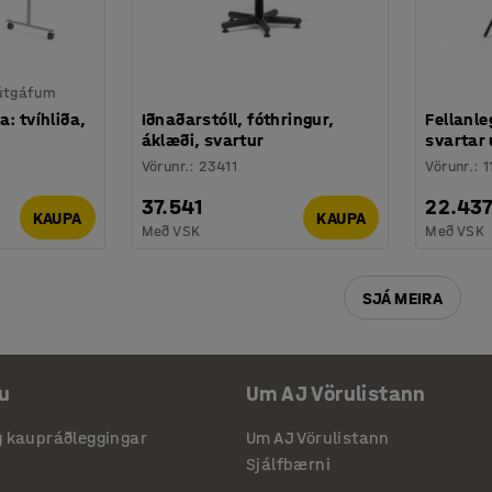
 útgáfum
: tvíhliða,
Iðnaðarstóll, fóthringur,
Fellanl
áklæði, svartur
svartar 
Vörunr.
:
23411
Vörunr.
:
1
37.541
22.43
KAUPA
KAUPA
Með VSK
Með VSK
SJÁ MEIRA
u
Um AJ Vörulistann
g kaupráðleggingar
Um AJ Vörulistann
Sjálfbærni