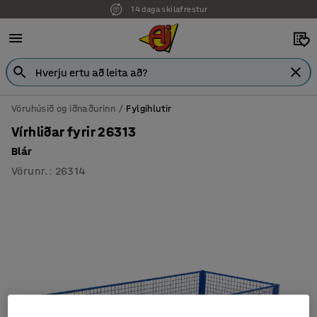
14 daga skilafrestur
7 ára ábyrgð
Vöruhúsið og iðnaðurinn
Fylgihlutir
Vírhliðar fyrir 26313
Blár
Vörunr.
:
26314