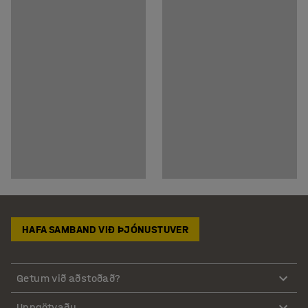
HAFA SAMBAND VIÐ ÞJÓNUSTUVER
Getum við aðstoðað?
Uppgötvaðu