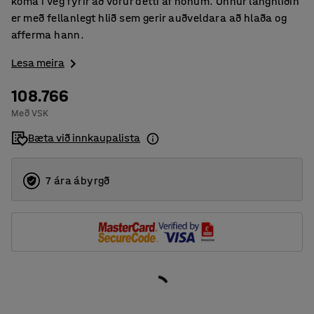
koma í veg fyrir að vörur detti af honum. Önnur langhliðin
er með fellanlegt hlið sem gerir auðveldara að hlaða og
afferma hann.
Lesa meira
108.766
Með VSK
Bæta við innkaupalista
7 ára ábyrgð