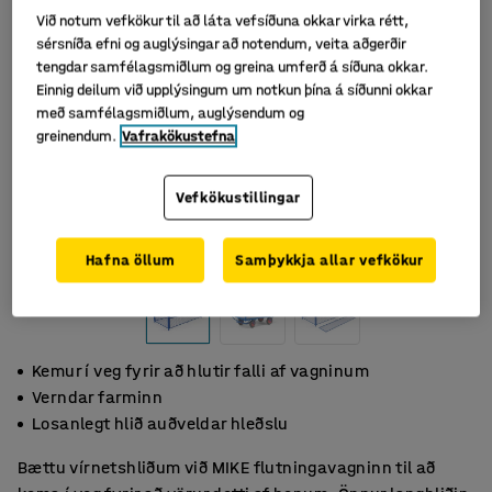
Við notum vefkökur til að láta vefsíðuna okkar virka rétt,
sérsníða efni og auglýsingar að notendum, veita aðgerðir
tengdar samfélagsmiðlum og greina umferð á síðuna okkar.
Einnig deilum við upplýsingum um notkun þína á síðunni okkar
með samfélagsmiðlum, auglýsendum og
greinendum.
Vafrakökustefna
Vefkökustillingar
Hafna öllum
Samþykkja allar vefkökur
Kemur í veg fyrir að hlutir falli af vagninum
Verndar farminn
Losanlegt hlið auðveldar hleðslu
Bættu vírnetshliðum við MIKE flutningavagninn til að