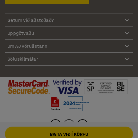
Getum við aðstoðað?
Uppgötvaðu
Um AJ Vörulistann
Söluskilmálar
BÆTA VIÐ Í KÖRFU