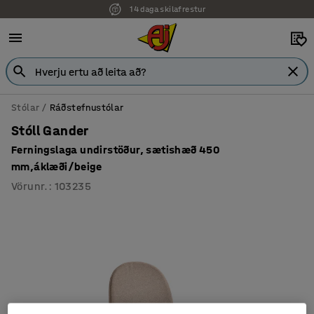
14 daga skilafrestur
Stólar
Ráðstefnustólar
Stóll Gander
Ferningslaga undirstöður, sætishæð 450
mm,áklæði/beige
Vörunr.
:
103235