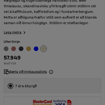
Þægilegur og hugvitsamlega hannaður stóll. Með
tímalausu, skandinavísku yfirbragði sómir stóllinn sér
vel á kaffihúsum, kaffistofum og í fundarherbergjum.
Þetta er aðlögunarhæfur stóll sem auðvelt er að blanda
saman við önnur húsgögn. Stóllinn er staflanlegur.
Lesa meira
Litur
:
Beige
57.949
Með VSK
Bæta við innkaupalista
7 ára ábyrgð