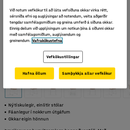
Við notum vefkökur til að láta vefsíðuna okkar virka rétt,
sérsníða efni og auglýsingar að notendum, veita aðgerðir
tengdar samfélagsmiðlum og greina umferð á síðuna okkar.
Einnig deilum við upplýsingum um notkun þína á síðunni okkar
með samfélagsmiðlum, auglýsendum og
greinendum.
Vafrakökustefna
Vefkökustillingar
Hafna öllum
Samþykkja allar vefkökur
Nýtískulegir, einlitir stólar
Fáanlegur í nokkrum útgáfum
Okkar eigin hönnun