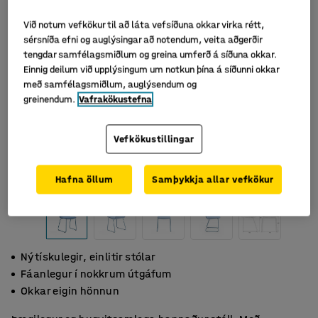
Við notum vefkökur til að láta vefsíðuna okkar virka rétt,
sérsníða efni og auglýsingar að notendum, veita aðgerðir
tengdar samfélagsmiðlum og greina umferð á síðuna okkar.
Einnig deilum við upplýsingum um notkun þína á síðunni okkar
með samfélagsmiðlum, auglýsendum og
greinendum.
Vafrakökustefna
Vefkökustillingar
Hafna öllum
Samþykkja allar vefkökur
Nýtískulegir, einlitir stólar
Fáanlegur í nokkrum útgáfum
Okkar eigin hönnun