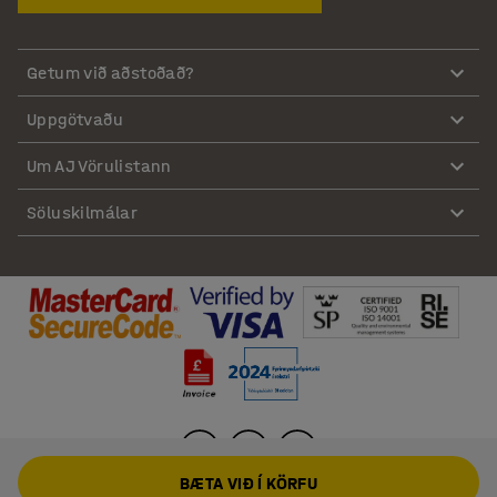
Getum við aðstoðað?
Uppgötvaðu
Um AJ Vörulistann
Söluskilmálar
BÆTA VIÐ Í KÖRFU