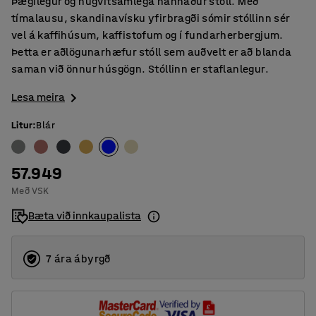
Þægilegur og hugvitsamlega hannaður stóll. Með
tímalausu, skandinavísku yfirbragði sómir stóllinn sér
vel á kaffihúsum, kaffistofum og í fundarherbergjum.
Þetta er aðlögunarhæfur stóll sem auðvelt er að blanda
saman við önnur húsgögn. Stóllinn er staflanlegur.
Lesa meira
Litur
:
Blár
57.949
Með VSK
Bæta við innkaupalista
7 ára ábyrgð