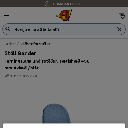
14 daga skilafrestur
Stólar
Ráðstefnustólar
Stóll Gander
Ferningslaga undirstöður, sætishæð 450
mm,áklæði/blár
Vörunr.
:
103234