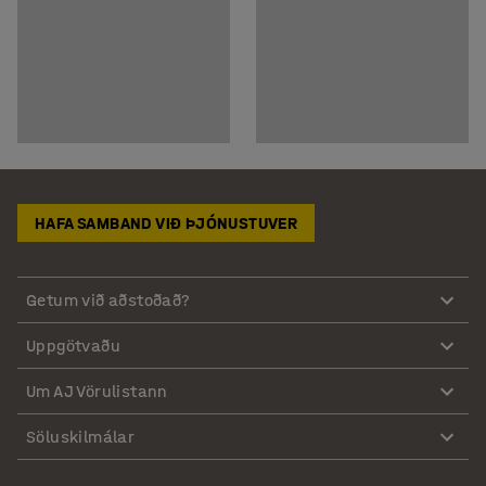
HAFA SAMBAND VIÐ ÞJÓNUSTUVER
Getum við aðstoðað?
Uppgötvaðu
Um AJ Vörulistann
Söluskilmálar