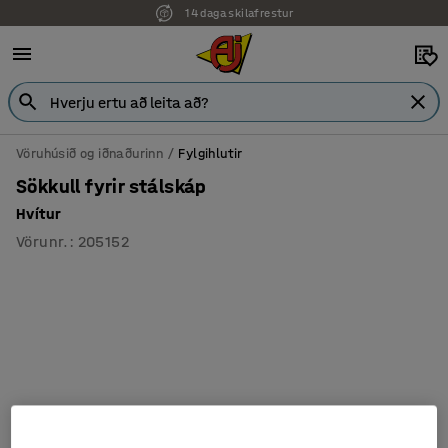
14 daga skilafrestur
Vöruhúsið og iðnaðurinn
Fylgihlutir
Sökkull fyrir stálskáp
Hvítur
Vörunr.
:
205152