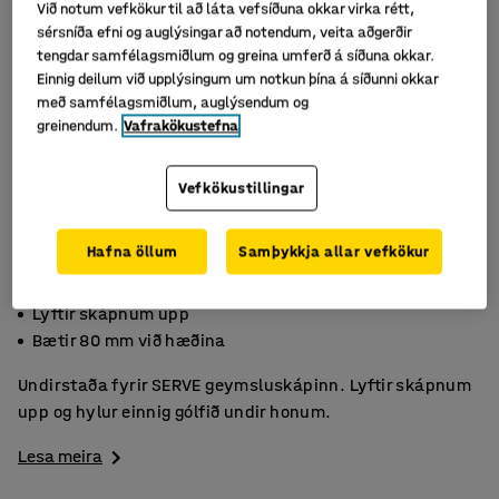
Við notum vefkökur til að láta vefsíðuna okkar virka rétt,
sérsníða efni og auglýsingar að notendum, veita aðgerðir
tengdar samfélagsmiðlum og greina umferð á síðuna okkar.
Einnig deilum við upplýsingum um notkun þína á síðunni okkar
með samfélagsmiðlum, auglýsendum og
greinendum.
Vafrakökustefna
Vefkökustillingar
Hafna öllum
Samþykkja allar vefkökur
Duftlakkað stál
Lyftir skápnum upp
Bætir 80 mm við hæðina
Undirstaða fyrir SERVE geymsluskápinn. Lyftir skápnum
upp og hylur einnig gólfið undir honum.
Lesa meira