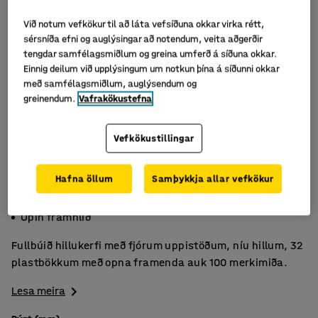
Við notum vefkökur til að láta vefsíðuna okkar virka rétt,
sérsníða efni og auglýsingar að notendum, veita aðgerðir
tengdar samfélagsmiðlum og greina umferð á síðuna okkar.
Einnig deilum við upplýsingum um notkun þína á síðunni okkar
með samfélagsmiðlum, auglýsendum og
greinendum.
Vafrakökustefna
Vefkökustillingar
Hafna öllum
Samþykkja allar vefkökur
Sparar pláss
Veitir góða yfirsýn
Opin framhlið
Fullbúið hillukerfi með fjórum uppistöðum, níu hillum, 32
plastbökkum með opna framenda auk 100 merkimiða.
Lesa meira