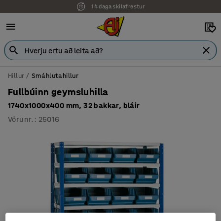
14 daga skilafrestur
Hillur
Smáhlutahillur
Fullbúinn geymsluhilla
1740x1000x400 mm, 32 bakkar, bláir
Vörunr.
:
25016