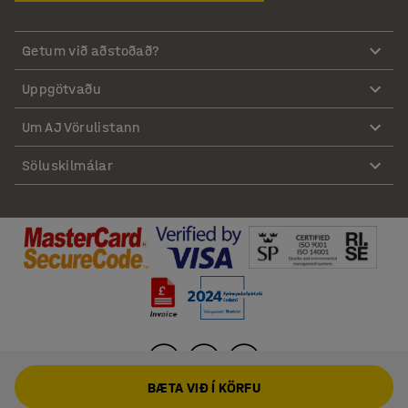
Getum við aðstoðað?
Uppgötvaðu
Um AJ Vörulistann
Söluskilmálar
BÆTA VIÐ Í KÖRFU