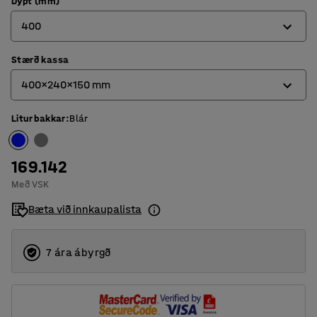
Dýpt (mm)
400
Stærð kassa
400
400x240x150 mm
500
Litur bakkar
:
Blár
400x240x150 mm
500x240x150 mm
169.142
Með VSK
Bæta við innkaupalista
7 ára ábyrgð