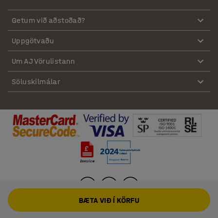
Getum við aðstoðað?
Uppgötvaðu
Um AJ Vörulistann
Söluskilmálar
BÆTA VIÐ Í KÖRFU