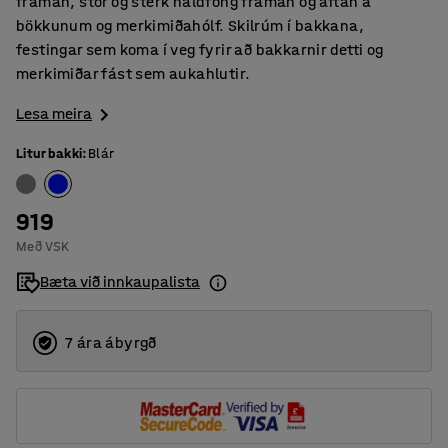
framan, stór og sterk haldföng framan og aftan á
bökkunum og merkimiðahólf. Skilrúm í bakkana,
festingar sem koma í veg fyrir að bakkarnir detti og
merkimiðar fást sem aukahlutir.
Lesa meira
Litur bakki
:
Blár
919
Með VSK
Bæta við innkaupalista
7 ára ábyrgð