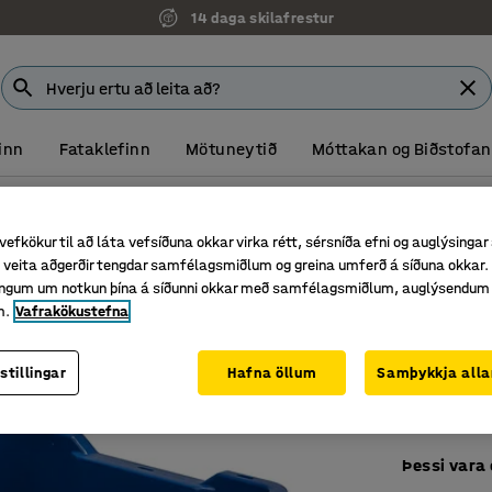
14 daga skilafrestur
inn
Fataklefinn
Mötuneytið
Móttakan og Biðstofan
ar
Matvælavottaðir kassar
vefkökur til að láta vefsíðuna okkar virka rétt, sérsníða efni og auglýsingar
Plastba
veita aðgerðir tengdar samfélagsmiðlum og greina umferð á síðuna okkar. 
54 L, 60
singum um notkun þína á síðunni okkar með samfélagsmiðlum, auglýsendum
m.
Vafrakökustefna
Vörunr.
:
20
Vottaðir 
stillingar
Hafna öllum
Samþykkja alla
Endurvin
Mjög ste
Þessi vara 