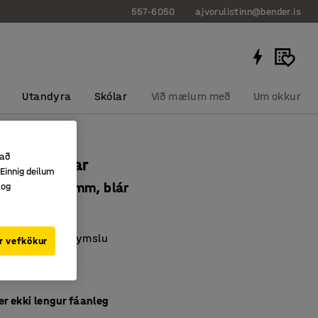
557-6050
ajvorulistinn@bender.is
Utandyra
Skólar
Við mælum með
Um okkur
 að
kki Modular
Einnig deilum
0x400x300 mm, blár
 og
0885
fyrir matvælageymslu
r vefkökur
nanlegt HDPE
rkbyggðir
er ekki lengur fáanleg