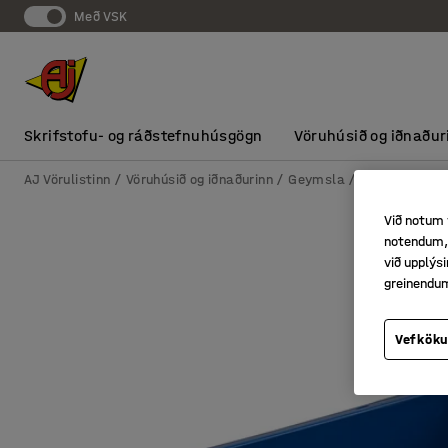
Með VSK
Skrifstofu- og ráðstefnuhúsgögn
Vöruhúsið og iðnaður
AJ Vörulistinn
Vöruhúsið og iðnaðurinn
Geymsla
Geymslukass
Við notum 
notendum, 
við upplý
greinendu
Vefköku