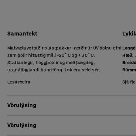
Samantekt
Lykil
Matvælavottaðir plastpakkar, gerðir úr UV þolnu efni
Lengd
sem þolir hitastig milli -20˚C og + 30˚C.
Hæð
:
Staflanlegir, höggþolnir og með þægileg,
Breid
utanáliggjandi handföng. Lok eru seld sér.
Rúmm
Lesa meira
Sjá fle
Vörulýsing
Þessir matvælavottuðu plastbakkar eru höggþolnir og mjög s
Vörulýsing
konar nota og fyrir ólíkar aðstæður. Bakkarnir eru gerðir 
HDPE. Bakkarnir þola lofthita frá -20 °C til + 30 °C og einn