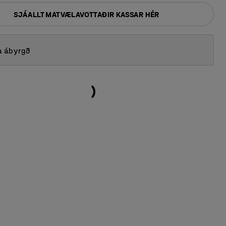
SJÁ ALLT MATVÆLAVOTTAÐIR KASSAR HÉR
a ábyrgð