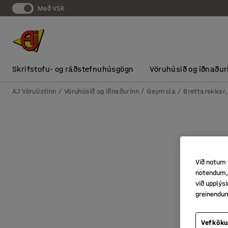
Með VSK
Skrifstofu- og ráðstefnuhúsgögn
Vöruhúsið og iðnaður
AJ Vörulistinn
Vöruhúsið og iðnaðurinn
Geymsla
Brettarekkar, 
Við notum 
notendum, 
við upplý
greinendu
Vefköku