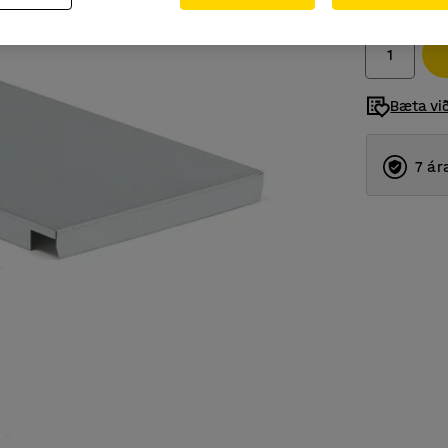
Með VSK
Bæta vi
7 ár