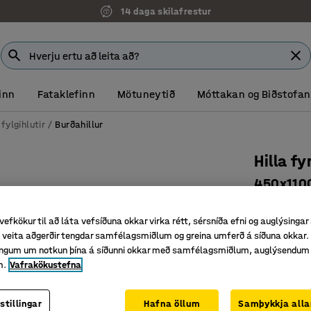
14 daga skilafrestur
inn
Fataklefinn
Mötuneytið
Móttakan og Biðstofan
fylgihlutir
Burðahillur
Hilla f
450x110
Vörunr.
:
23
vefkökur til að láta vefsíðuna okkar virka rétt, sérsníða efni og auglýsingar
250 kg b
veita aðgerðir tengdar samfélagsmiðlum og greina umferð á síðuna okkar. 
Fyrir ULT
singum um notkun þína á síðunni okkar með samfélagsmiðlum, auglýsendum
m.
Vafrakökustefna
Smáhlut
7.264
stillingar
Hafna öllum
Samþykkja alla