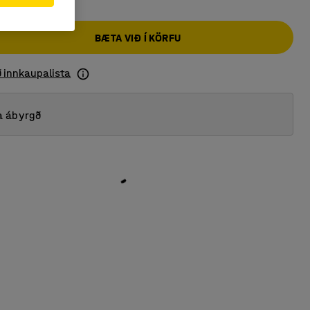
BÆTA VIÐ Í KÖRFU
ð innkaupalista
a ábyrgð