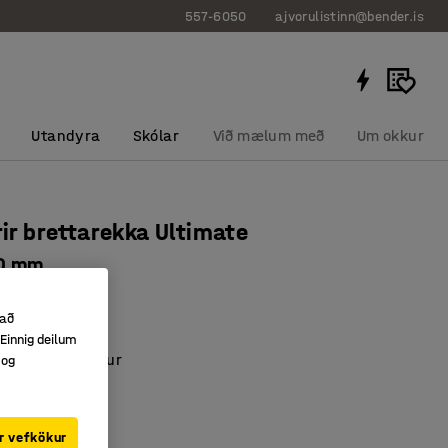
557-6050
ajvorulistinn@bender.is
Utandyra
Skólar
Við mælum með
Um okkur
yrir brettarekka Ultimate
0 mm
832
 að
urðargeta
Einnig deilum
IMATE brettahillur
 og
ageymsla
r vefkökur