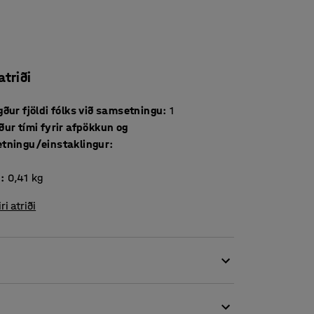
atriði
ður fjöldi fólks við samsetningu
:
1
ur tími fyrir afpökkun og
tningu/einstaklingur
:
d
:
0,41
kg
iri atriði
da heftihamar.