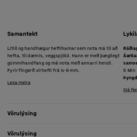
Samantekt
Lykil
Lítill og handhægur heftihamar sem nota má til að
Ráðlag
hefta, til dæmis, veggspjöld. Hann er með þægilegt
Áætlað
gúmmíhandfang og má nota með annarri hendi.
samse
Fyrir fíngerð vírhefti frá 4-6 mm.
5
Min
Þyng
Lesa meira
Sjá fle
Vörulýsing
Gerðu vinnuna einfaldari með þessum handhæga og einfal
Vörulýsing