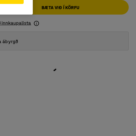
BÆTA VIÐ Í KÖRFU
ð innkaupalista
a ábyrgð