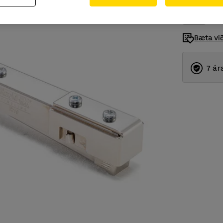
Bæta vi
7 ár