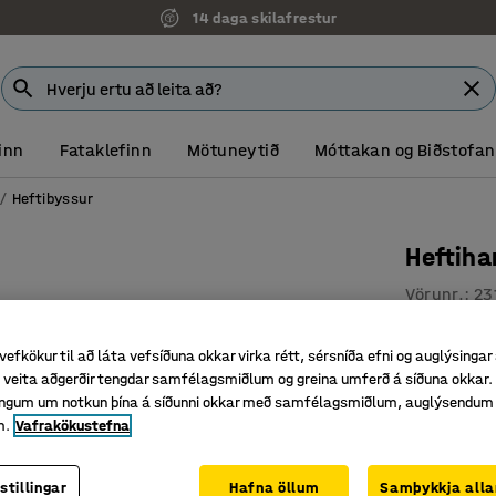
14 daga skilafrestur
inn
Fataklefinn
Mötuneytið
Móttakan og Biðstofan
Heftibyssur
Heftih
Vörunr.
:
23
Fyrir fíng
vefkökur til að láta vefsíðuna okkar virka rétt, sérsníða efni og auglýsingar
Mótað g
veita aðgerðir tengdar samfélagsmiðlum og greina umferð á síðuna okkar. 
Léttur og
singum um notkun þína á síðunni okkar með samfélagsmiðlum, auglýsendum
m.
Vafrakökustefna
11.129
Með VSK
stillingar
Hafna öllum
Samþykkja alla