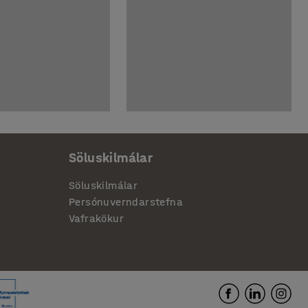
Söluskilmálar
Söluskilmálar
Persónuverndarstefna
Vafrakökur