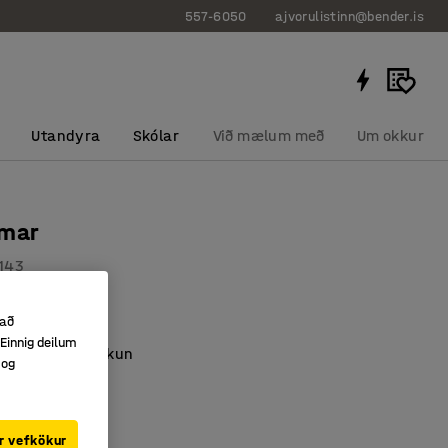
557-6050
ajvorulistinn@bender.is
Utandyra
Skólar
Við mælum með
Um okkur
amar
143
erð vírhefti
 að
úmmíhandfang
Einnig deilum
 auðveldur í notkun
 og
r vefkökur