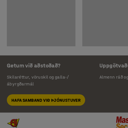
Getum við aðstoðað?
Uppgötvað
Skilaréttur, vöruskil og galla-/
Almenn ráð o
ábyrgðarmál
HAFA SAMBAND VIÐ ÞJÓNUSTUVER