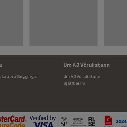
u
Um AJ Vörulistann
g kaupráðleggingar
Um AJ Vörulistann
Sjálfbærni