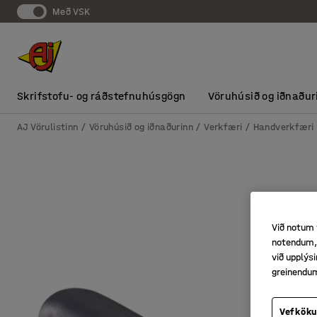
Með VSK
Skrifstofu- og ráðstefnuhúsgögn
Vöruhúsið og iðnaður
AJ Vörulistinn
Vöruhúsið og iðnaðurinn
Verkfæri
Handverkfæri
Við notum 
notendum, 
við upplý
greinendu
Vefköku