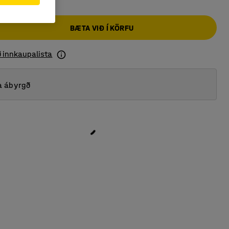
BÆTA VIÐ Í KÖRFU
ð innkaupalista
a ábyrgð