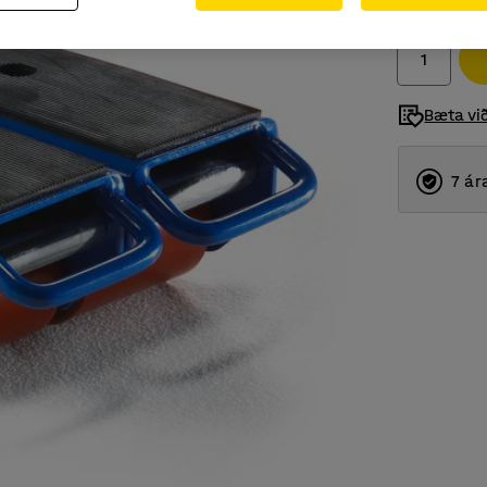
Með VSK
Bæta vi
7 ár