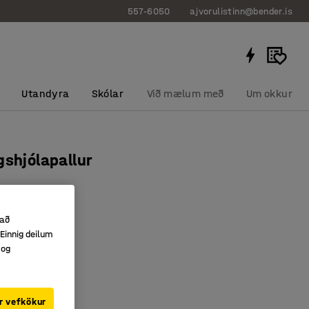
557-6050
ajvorulistinn@bender.is
Utandyra
Skólar
Við mælum með
Um okkur
gshjólapallur
460
 að
úretanhjól
Einnig deilum
burðargeta
 og
ddur pallur
r vefkökur