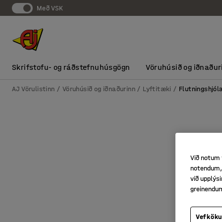
Með VSK
Skrifstofu- og ráðstefnuhúsgögn
Vöruhúsið og iðnaður
AJ Vörulistinn
Vöruhúsið og iðnaðurinn
Lyftitæki
Flutningshjól
Við notum 
notendum, 
við upplý
greinendu
Vefköku