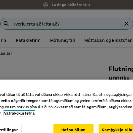
14 daga skilafrestur
inn
Fataklefinn
Mötuneytið
Móttakan og Biðstofan
apallar
Flutnin
4000kg
Vörunr.
:
40
vefkökur til að láta vefsíðuna okkar virka rétt, sérsníða efni og auglýsingar
Föst pólý
veita aðgerðir tengdar samfélagsmiðlum og greina umferð á síðuna okkar. 
4000 kg 
singum um notkun þína á síðunni okkar með samfélagsmiðlum, auglýsendum
m.
Vafrakökustefna
Gúmmíklæ
36.563
stillingar
Hafna öllum
Samþykkja alla