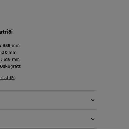
atriði
:
885
mm
430
mm
d
:
515
mm
Öskugrátt
iri atriði
la. Praktisk skiptibekkurinn gerir fataskipti
rétta líkamsstöðu sem kemur í veg fyrir álag á