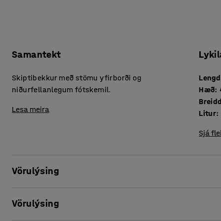
Samantekt
Lykil
Skiptibekkur með stömu yfirborði og
Lengd
niðurfellanlegum fótskemil.
Hæð
:
Breid
Lesa meira
Litur
:
Sjá fle
Vörulýsing
Vörulýsing
Hentugur skiptibekkur er nauðsyn í búningsherbergi leikskó
einfaldari fyrir bæði fullorðna og börn. Bekkurinn tryggir 