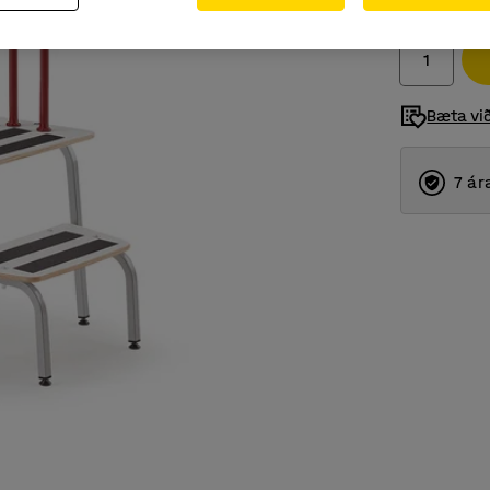
Með VSK
Bæta vi
7 ár