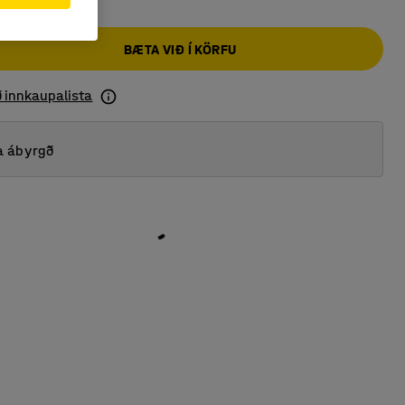
BÆTA VIÐ Í KÖRFU
ð innkaupalista
a ábyrgð