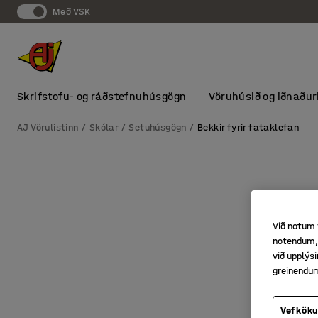
Með VSK
Skrifstofu- og ráðstefnuhúsgögn
Vöruhúsið og iðnaður
AJ Vörulistinn
Skólar
Setuhúsgögn
Bekkir fyrir fataklefan
Við notum 
notendum, 
við upplý
greinendu
Vefköku