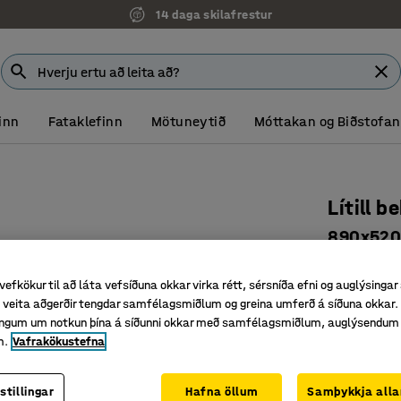
14 daga skilafrestur
inn
Fataklefinn
Mötuneytið
Móttakan og Biðstofan
Lítill b
890x52
Vörunr.
:
37
vefkökur til að láta vefsíðuna okkar virka rétt, sérsníða efni og auglýsingar
Fellanleg
veita aðgerðir tengdar samfélagsmiðlum og greina umferð á síðuna okkar. 
Með stöm
singum um notkun þína á síðunni okkar með samfélagsmiðlum, auglýsendum
m.
Vafrakökustefna
Auðveldar
94.268
stillingar
Hafna öllum
Samþykkja alla