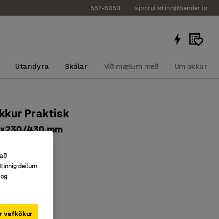
557-6050
ajvorulistinn@bender.is
Utandyra
Skólar
Við mælum með
Um okkur
ekkur Praktisk
0x230/430 mm
1317
 að
ur fótskemill
Einnig deilum
u yfirborði
 og
 fataskipti
r vefkökur