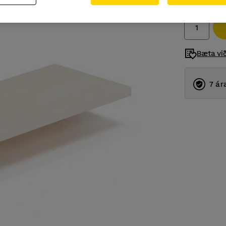
Með VSK
Bæta vi
7 ár