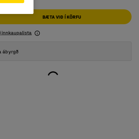
BÆTA VIÐ Í KÖRFU
ð innkaupalista
a ábyrgð