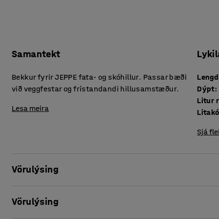
Samantekt
Lykil
Bekkur fyrir JEPPE fata- og skóhillur. Passar bæði
Lengd
við veggfestar og frístandandi hillusamstæður.
Dýpt
:
Litur
Lesa meira
Litak
Sjá fle
Vörulýsing
Bjóddu börnunum upp á hentugan stað til að setjast niður 
Vörulýsing
lausn sem sparar pláss og má auðveldlega laga að mismun
veggfestum uppistöðunum og færðu hann upp eða niður til 