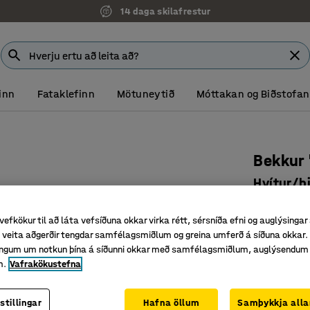
14 daga skilafrestur
inn
Fataklefinn
Mötuneytið
Móttakan og Biðstofan
Bekkur
Hvítur/bi
Vörunr.
:
37
vefkökur til að láta vefsíðuna okkar virka rétt, sérsníða efni og auglýsingar
Þægilegt
veita aðgerðir tengdar samfélagsmiðlum og greina umferð á síðuna okkar. 
Sæti úr be
singum um notkun þína á síðunni okkar með samfélagsmiðlum, auglýsendum
m.
Vafrakökustefna
Hægt að 
16.588
stillingar
Hafna öllum
Samþykkja alla