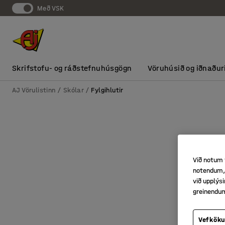
Með VSK
Skrifstofu- og ráðstefnuhúsgögn
Vöruhúsið og iðnaður
AJ Vörulistinn
Skólar
Fylgihlutir
Við notum 
notendum, 
við upplý
greinendu
Vefköku