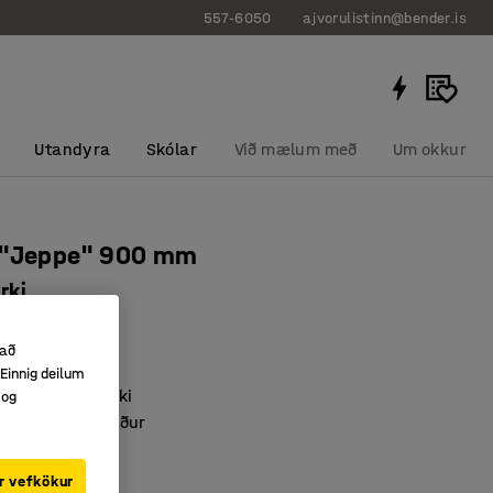
557-6050
ajvorulistinn@bender.is
Utandyra
Skólar
Við mælum með
Um okkur
 "Jeppe" 900 mm
rki
0797
 að
 sæti
Einnig deilum
yki- eða birkilíki
 og
færa upp eða niður
r vefkökur