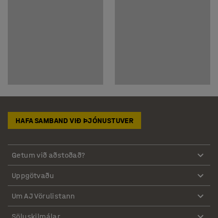
HAFA SAMBAND VIÐ ÞJÓNUSTUVER
Getum við aðstoðað?
Uppgötvaðu
Um AJ Vörulistann
Söluskilmálar