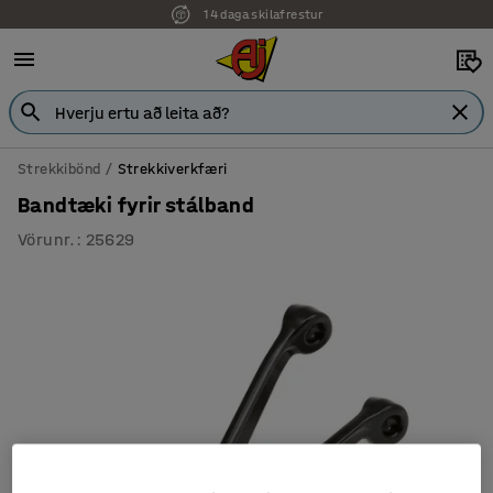
14 daga skilafrestur
Strekkibönd
Strekkiverkfæri
Bandtæki fyrir stálband
Vörunr.
:
25629