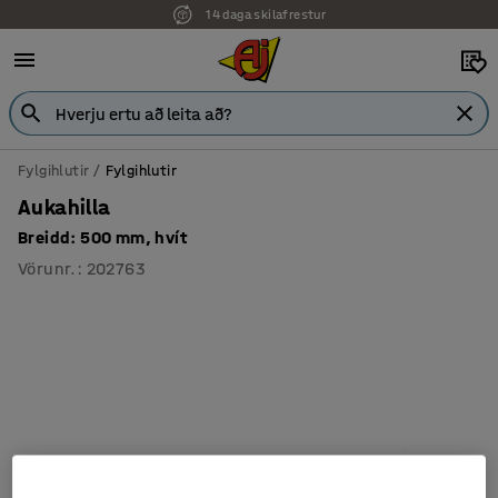
14 daga skilafrestur
7 ára ábyrgð
Fylgihlutir
Fylgihlutir
Aukahilla
Breidd: 500 mm, hvít
Vörunr.
:
202763