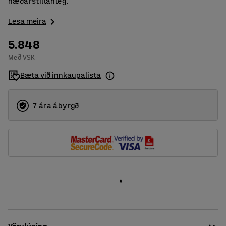
hæðarstillanleg.
Lesa meira
5.848
Með VSK
Bæta við innkaupalista
7 ára ábyrgð