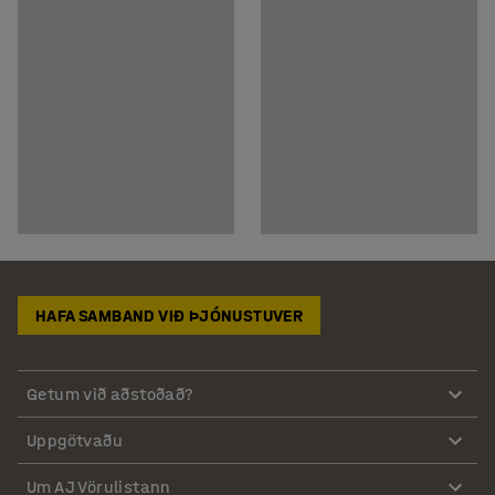
HAFA SAMBAND VIÐ ÞJÓNUSTUVER
Getum við aðstoðað?
Uppgötvaðu
Um AJ Vörulistann