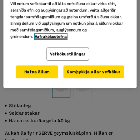
Við notum vefkökur til að láta vefsíðuna okkar virka rétt,
sérsníða efni og auglýsingar að notendum, veita aðgerðir
tengdar samfélagsmiðlum og greina umferð á síðuna okkar.
Einnig deilum við upplýsingum um notkun þína á síðunni okkar
með samfélagsmiðlum, auglýsendum og
greinendum.
Vafrakökustefna
Vefkökustillingar
Hafna öllum
Samþykkja allar vefkökur
Stillanleg
Seldar stakar
Hámarks burðargeta 40 kg
Aukahilla fyrir SERVE geymsluskápinn. Hillan er